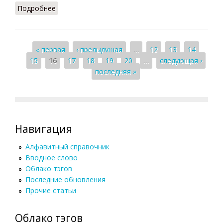
Подробнее
о Идеализация (Барнесс)
Страницы
« первая
‹ предыдущая
…
12
13
14
15
16
17
18
19
20
…
следующая ›
последняя »
Навигация
Алфавитный справочник
Вводное слово
Облако тэгов
Последние обновления
Прочие статьи
Облако тэгов