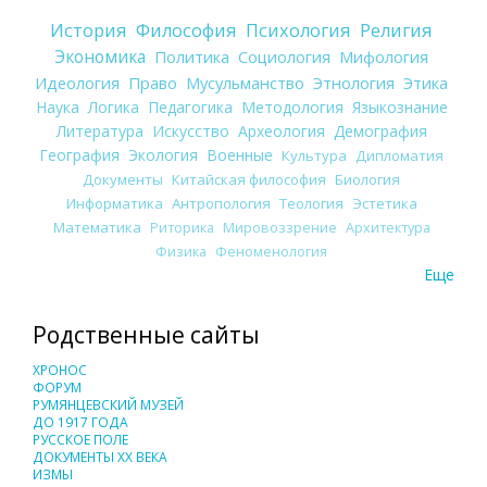
История
Философия
Психология
Религия
Экономика
Политика
Социология
Мифология
Идеология
Право
Мусульманство
Этнология
Этика
Наука
Логика
Педагогика
Методология
Языкознание
Литература
Искусство
Археология
Демография
География
Экология
Военные
Культура
Дипломатия
Документы
Китайская философия
Биология
Информатика
Антропология
Теология
Эстетика
Математика
Риторика
Мировоззрение
Архитектура
Физика
Феноменология
Еще
Родственные сайты
ХРОНОС
ФОРУМ
РУМЯНЦЕВСКИЙ МУЗЕЙ
ДО 1917 ГОДА
РУССКОЕ ПОЛЕ
ДОКУМЕНТЫ XX ВЕКА
ИЗМЫ