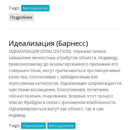
Tags:
Методология
Подробнее
о Метод проб и ошибок
Идеализация (Барнесс)
ИДЕАЛИЗАЦИЯ (IDEALIZATION). Нереалистичное
завышение личностных атрибутов объекта. Индивиду,
превозносимому до экзальтированного признания его
совершенством, могут приписываться противоречивые
качества, соотносимые с либидинозным или
агрессивным катексисом. Идеализация сопровождается
чувствами восхищения, благоговения, почитания,
обожествления, очарования. Впервые этот процесс
описан Фрейдом в связи с феноменом влюбленности.
Идеализироваться могут как объект, так и сам
индивид.
Tags:
Психология
Методология