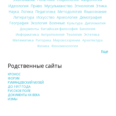
Идеология
Право
Мусульманство
Этнология
Этика
Наука
Логика
Педагогика
Методология
Языкознание
Литература
Искусство
Археология
Демография
География
Экология
Военные
Культура
Дипломатия
Документы
Китайская философия
Биология
Информатика
Антропология
Теология
Эстетика
Математика
Риторика
Мировоззрение
Архитектура
Физика
Феноменология
Еще
Родственные сайты
ХРОНОС
ФОРУМ
РУМЯНЦЕВСКИЙ МУЗЕЙ
ДО 1917 ГОДА
РУССКОЕ ПОЛЕ
ДОКУМЕНТЫ XX ВЕКА
ИЗМЫ