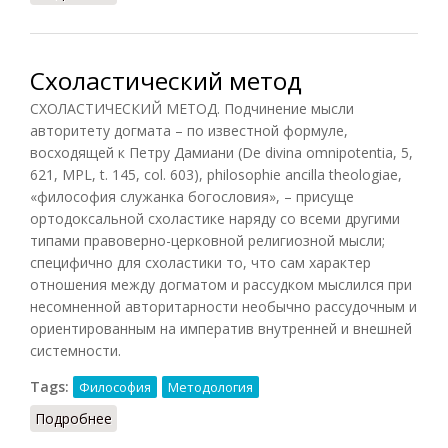
Схоластический метод
СХОЛАСТИЧЕСКИЙ МЕТОД. Подчинение мысли
авторитету догмата – по известной формуле,
восходящей к Петру Дамиани (De divina omnipotentia, 5,
621, MPL, t. 145, col. 603), philosophie ancilla theologiae,
«философия служанка богословия», – присуще
ортодоксальной схоластике наряду со всеми другими
типами правоверно-церковной религиозной мысли;
специфично для схоластики то, что сам характер
отношения между догматом и рассудком мыслился при
несомненной авторитарности необычно рассудочным и
ориентированным на императив внутренней и внешней
системности.
Tags:
Философия
Методология
Подробнее
о Схоластический метод