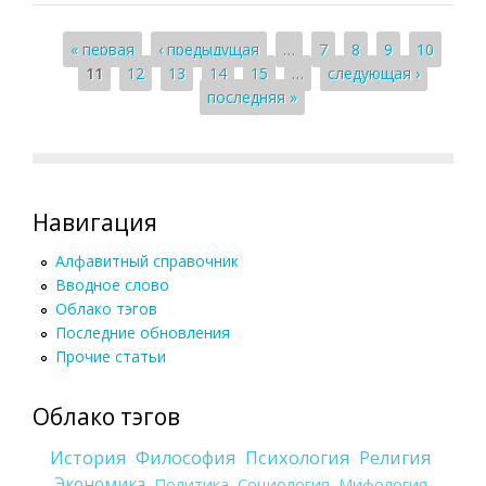
Страницы
« первая
‹ предыдущая
…
7
8
9
10
11
12
13
14
15
…
следующая ›
последняя »
Навигация
Алфавитный справочник
Вводное слово
Облако тэгов
Последние обновления
Прочие статьи
Облако тэгов
История
Философия
Психология
Религия
Экономика
Политика
Социология
Мифология