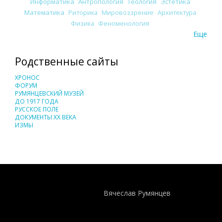
Информатика
Антропология
Теология
Эстетика
Математика
Риторика
Мировоззрение
Архитектура
Физика
Феноменология
Еще
Родственные сайты
ХРОНОС
ФОРУМ
РУМЯНЦЕВСКИЙ МУЗЕЙ
ДО 1917 ГОДА
РУССКОЕ ПОЛЕ
ДОКУМЕНТЫ XX ВЕКА
ИЗМЫ
Понятия И Категории - Исторический Проект ХРОНОС
WEB-редактор
Вячеслав Румянцев