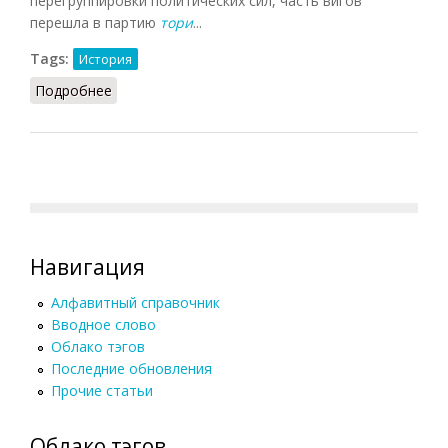
перегруппировки политических сил, часть вигов
перешла в партию
тори
...
Tags:
История
Подробнее
о Виги
Навигация
Алфавитный справочник
Вводное слово
Облако тэгов
Последние обновления
Прочие статьи
Облако тэгов