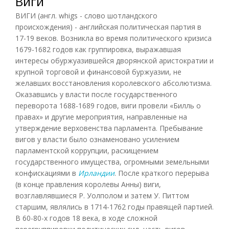
Виги
ВИГИ (англ. whigs - слово шотландского
происхождения) - английская политическая партия в
17-19 веков. Возникла во время политического кризиса
1679-1682 годов как группировка, выражавшая
интересы обуржуазившейся дворянской аристократии и
крупной торговой и финансовой буржуазии, не
желавших восстановления королевского абсолютизма.
Оказавшись у власти после государственного
переворота 1688-1689 годов, виги провели «Билль о
правах» и другие мероприятия, направленные на
утверждение верховенства парламента. Пребывание
вигов у власти было ознаменовано усилением
парламентской коррупции, расхищением
государственного имущества, огромными земельными
конфискациями в
Ирландии
. После краткого перерыва
(в конце правления королевы Анны) виги,
возглавлявшиеся Р. Уолполом и затем У. Питтом
старшим, являлись в 1714-1762 годы правящей партией.
В 60-80-х годов 18 века, в ходе сложной