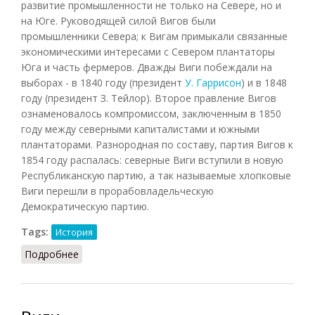
развитие промышленности не только на Севере, но и
на Юге. Руководящей силой Вигов были
промышленники Севера; к Вигам примыкали связанные
экономическими интересами с Севером плантаторы
Юга и часть фермеров. Дважды Виги побеждали на
выборах - в 1840 году (президент
У. Гаррисон
) и в 1848
году (президент З. Тейлор). Второе правление Вигов
ознаменовалось компромиссом, заключенным в 1850
году между северными капиталистами и южными
плантаторами. Разнородная по составу, партия Вигов к
1854 году распалась: северные Виги вступили в новую
Республиканскую партию, а так называемые хлопковые
Виги перешли в прорабовладельческую
Демократическую партию.
Tags:
История
Подробнее
о Виги (США)