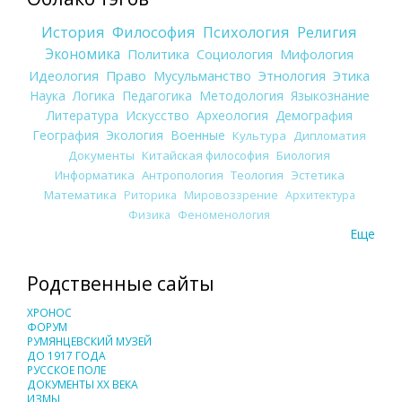
История
Философия
Психология
Религия
Экономика
Политика
Социология
Мифология
Идеология
Право
Мусульманство
Этнология
Этика
Наука
Логика
Педагогика
Методология
Языкознание
Литература
Искусство
Археология
Демография
География
Экология
Военные
Культура
Дипломатия
Документы
Китайская философия
Биология
Информатика
Антропология
Теология
Эстетика
Математика
Риторика
Мировоззрение
Архитектура
Физика
Феноменология
Еще
Родственные сайты
ХРОНОС
ФОРУМ
РУМЯНЦЕВСКИЙ МУЗЕЙ
ДО 1917 ГОДА
РУССКОЕ ПОЛЕ
ДОКУМЕНТЫ XX ВЕКА
ИЗМЫ