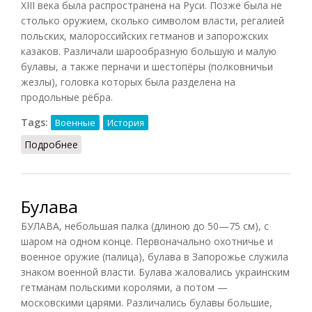
XIII века была распространена на Руси. Позже была не
столько оружием, сколько символом власти, регалией
польских, малороссийских гетманов и запорожских
казаков. Различали шарообразную большую и малую
булавы, а также перначи и шестопёры (полковничьи
жезлы), головка которых была разделена на
продольные рёбра.
Tags:
Военные
История
Подробнее
о Булава
Булава
БУЛАВА, небольшая палка (длиною до 50—75 см), с
шаром на одном конце. Первоначально охотничье и
военное оружие (палица), булава в Запорожье служила
знаком военной власти. Булава жаловались украинским
гетманам польскими королями, а потом —
московскими царями. Различались булавы большие,