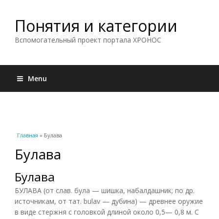
Понятия и категории
Вспомогательный проект портала ХРОНОС
Menu
Вы здесь
Главная
» Булава
Булава
Булава
БУЛАВА (от слав. була — шишка, набалдашник; по др.
источникам, от тат. bulav — дубина) — древнее оружие
в виде стержня с головкой длиной около 0,5— 0,8 м. С