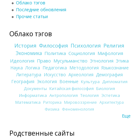
Облако тэгов
Последние обновления
Прочие статьи
Облако тэгов
История
Философия
Психология
Религия
Экономика
Политика
Социология
Мифология
Идеология
Право
Мусульманство
Этнология
Этика
Наука
Логика
Педагогика
Методология
Языкознание
Литература
Искусство
Археология
Демография
География
Экология
Военные
Культура
Дипломатия
Документы
Китайская философия
Биология
Информатика
Антропология
Теология
Эстетика
Математика
Риторика
Мировоззрение
Архитектура
Физика
Феноменология
Еще
Родственные сайты