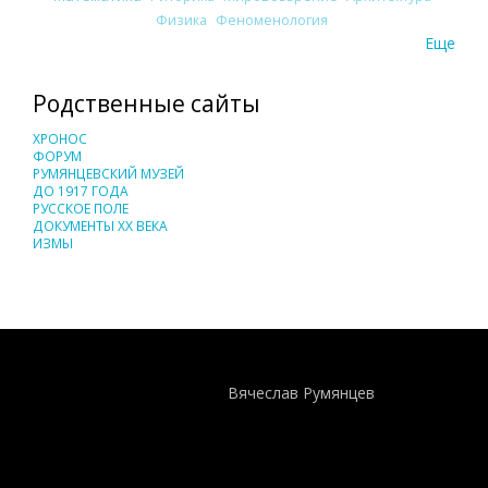
Физика
Феноменология
Еще
Родственные сайты
ХРОНОС
ФОРУМ
РУМЯНЦЕВСКИЙ МУЗЕЙ
ДО 1917 ГОДА
РУССКОЕ ПОЛЕ
ДОКУМЕНТЫ XX ВЕКА
ИЗМЫ
Понятия И Категории - Исторический Проект ХРОНОС
WEB-редактор
Вячеслав Румянцев