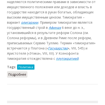
наделяются политическими правами в зависимости от
имущественного положения или доходов и власть в
государстве находится в руках богатых, обладающих
высоким имущественным цензом. Тимократия –
вариант
олигархии
. Примером тимократии является
государственный строй в
Афинах
6 веке до н. э.,
установившийся в результате реформ Солона (см.
Солона реформы), и в Древнем Риме после реформ,
приписываемых Сервию Туллию. Термин «тимократия»
встречается у Платона («
Государство
», VIII, 545) и
Аристотеля («Этика», VIII, XII). У Ксенофонта
тимократия отождествлена с
плутократией
.
Tags:
Политика
Подробнее
о Тимократия