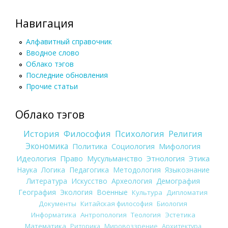
Навигация
Алфавитный справочник
Вводное слово
Облако тэгов
Последние обновления
Прочие статьи
Облако тэгов
История
Философия
Психология
Религия
Экономика
Политика
Социология
Мифология
Идеология
Право
Мусульманство
Этнология
Этика
Наука
Логика
Педагогика
Методология
Языкознание
Литература
Искусство
Археология
Демография
География
Экология
Военные
Культура
Дипломатия
Документы
Китайская философия
Биология
Информатика
Антропология
Теология
Эстетика
Математика
Риторика
Мировоззрение
Архитектура