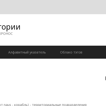
гории
 ХРОНОС
Алфавитный указатель
Облако тэгов
, от naus - корабль) - территориальные подразделения