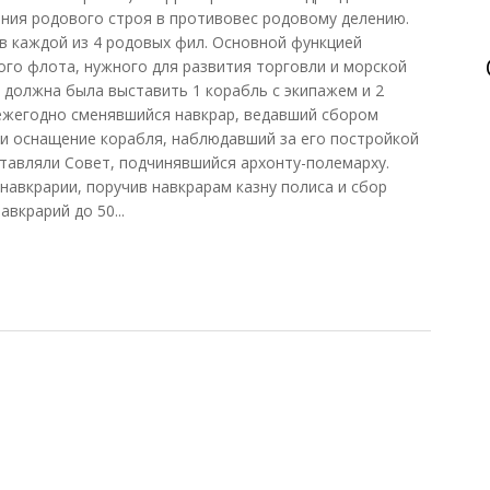
ения родового строя в противовес родовому делению.
 в каждой из 4 родовых фил. Основной функцией
го флота, нужного для развития торговли и морской
я должна была выставить 1 корабль с экипажем и 2
 ежегодно сменявшийся навкрар, ведавший сбором
 и оснащение корабля, наблюдавший за его постройкой
тавляли Совет, подчинявшийся архонту-полемарху.
авкрарии, поручив навкрарам казну полиса и сбор
вкрарий до 50...