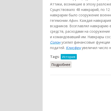
Аттики, возникшие в эпоху разлож
Существовало 48 навкрарий, по 12
навкрарии было сооружение военно
гегемонии
Афин
. Каждая навкрари
всадников. Возглавлял навкрарию
средств, расходами на сооружение
и командовавший им. Навкрары сос
Солон
усилил финансовые функции н
податей.
Клисфен
увеличил число на
Tags:
История
Подробнее
о Навкрарии