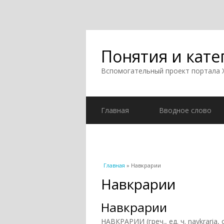
Понятия и кате
Вспомогательный проект портала
Главная
Вводное слово
Вы здесь
Главная
» Навкрарии
Навкрарии
Навкрарии
НАВКРАРИИ (греч., ед. ч. naykraria