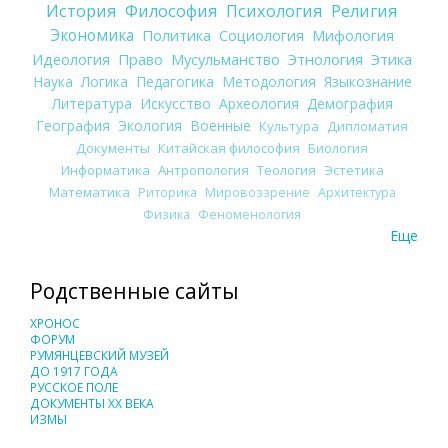
История
Философия
Психология
Религия
Экономика
Политика
Социология
Мифология
Идеология
Право
Мусульманство
Этнология
Этика
Наука
Логика
Педагогика
Методология
Языкознание
Литература
Искусство
Археология
Демография
География
Экология
Военные
Культура
Дипломатия
Документы
Китайская философия
Биология
Информатика
Антропология
Теология
Эстетика
Математика
Риторика
Мировоззрение
Архитектура
Физика
Феноменология
Еще
Родственные сайты
ХРОНОС
ФОРУМ
РУМЯНЦЕВСКИЙ МУЗЕЙ
ДО 1917 ГОДА
РУССКОЕ ПОЛЕ
ДОКУМЕНТЫ XX ВЕКА
ИЗМЫ