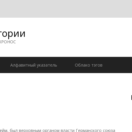
гории
 ХРОНОС
Алфавитный указатель
Облако тэгов
ейм, был верховным органом власти Германского союза