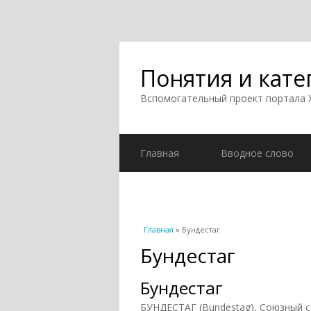
Понятия и кате
Вспомогательный проект портала
Главная
Вводное слово
Вы здесь
Главная
» Бундестаг
Бундестаг
Бундестаг
БУНДЕСТАГ (Bundestag), Союзный с