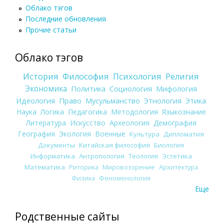
Облако тэгов
Последние обновления
Прочие статьи
Облако тэгов
История
Философия
Психология
Религия
Экономика
Политика
Социология
Мифология
Идеология
Право
Мусульманство
Этнология
Этика
Наука
Логика
Педагогика
Методология
Языкознание
Литература
Искусство
Археология
Демография
География
Экология
Военные
Культура
Дипломатия
Документы
Китайская философия
Биология
Информатика
Антропология
Теология
Эстетика
Математика
Риторика
Мировоззрение
Архитектура
Физика
Феноменология
Еще
Родственные сайты