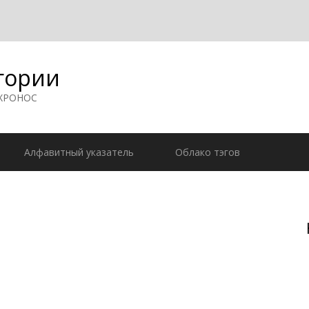
гории
 ХРОНОС
Алфавитный указатель
Облако тэгов