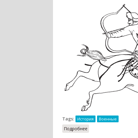
Tags:
История
Военные
Подробнее
о Лучники