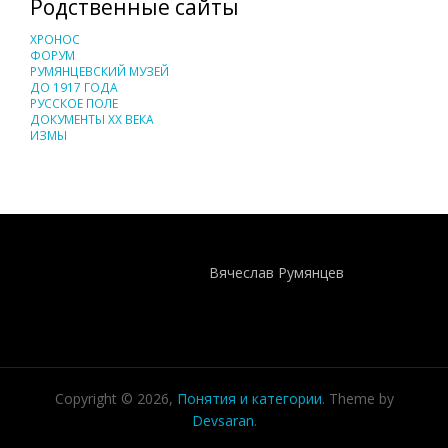
Родственные сайты
ХРОНОС
ФОРУМ
РУМЯНЦЕВСКИЙ МУЗЕЙ
ДО 1917 ГОДА
РУССКОЕ ПОЛЕ
ДОКУМЕНТЫ XX ВЕКА
ИЗМЫ
Понятия И Категории - Исторический Проект ХРОНОС
WEB-редактор
Вячеслав Румянцев
Copyright © 2026,
Понятия и категории
. Theme by
Devsaran
.