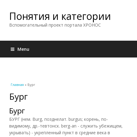
Понятия и категории
Вспомогательный проект портала ХРОНОС
Menu
Вы здесь
Главная
» Бург
Бург
Бург
БУРГ (нем. Burg, позднелат. burgus; корень, по-
видимому, др.-тевтонск. berg-an - служить убежищем,
укрывать) - укрепленный пункт в средние века в