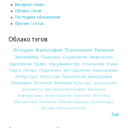
Вводное слово
Облако тэгов
Последние обновления
Прочие статьи
Облако тэгов
История
Философия
Психология
Религия
Экономика
Политика
Социология
Мифология
Идеология
Право
Мусульманство
Этнология
Этика
Наука
Логика
Педагогика
Методология
Языкознание
Литература
Искусство
Археология
Демография
География
Экология
Военные
Культура
Дипломатия
Документы
Китайская философия
Биология
Информатика
Антропология
Теология
Эстетика
Математика
Риторика
Мировоззрение
Архитектура
Физика
Феноменология
Еще