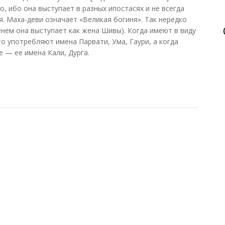
, ибо она выступает в разных ипостасях и не всегда
я. Маха-деви означает «Великая богиня». Так нередко
нем она выступает как жена Шивы). Когда имеют в виду
о употребляют имена Парвати, Ума, Гаури, а когда
 — ее имена Кали, Дурга.
андин, 2007)