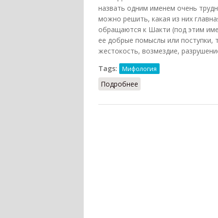
назвать одним именем очень трудно
можно решить, какая из них главна
обращаются к Шакти (под этим име
ее добрые помыслы или поступки, т
жестокость, возмездие, разрушение
Tags:
Мифология
Подробнее
о Махадеви-Шакти (Бал