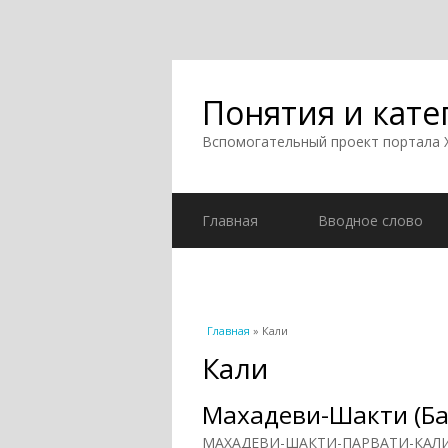
Понятия и кате
Вспомогательный проект портала
Главная
Вводное слово
Вы здесь
Главная
» Кали
Кали
Махадеви-Шакти (Ба
МАХАДЕВИ-ШАКТИ-ПАРВАТИ-КАЛИ-УМ