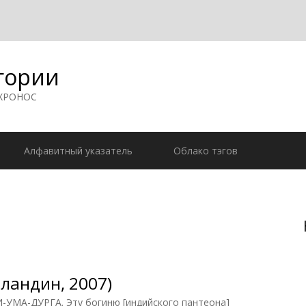
гории
 ХРОНОС
Алфавитный указатель
Облако тэгов
ландин, 2007)
А-ДУРГА. Эту богиню [индийского пантеона]