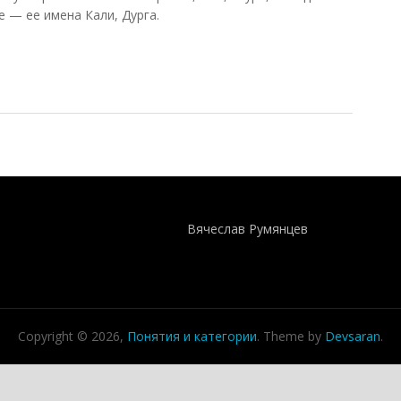
 — ее имена Кали, Дурга.
андин, 2007)
Понятия И Категории - Исторический Проект ХРОНОС
WEB-редактор
Вячеслав Румянцев
Copyright © 2026,
Понятия и категории
. Theme by
Devsaran
.