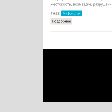
жестокость, возмездие, разрушение
Tags:
Мифология
Подробнее
о Махадеви-Шакти (Бал