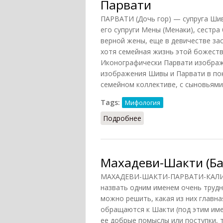
Парвати
ПАРВАТИ (Дочь гор) — супруга Ши
его супруги Мены (Менаки), сестра
верной жены, еще в девичестве за
хотя семейная жизнь этой божестве
Иконографически Парвати изображ
изображения Шивы и Парвати в пок
семейном коллективе, с сыновьями
Tags:
Мифология
Подробнее
о Парвати
Махадеви-Шакти (Ба
МАХАДЕВИ-ШАКТИ-ПАРВАТИ-КАЛИ-УМ
назвать одним именем очень трудно
можно решить, какая из них главна
обращаются к Шакти (под этим име
ее добрые помыслы или поступки, т