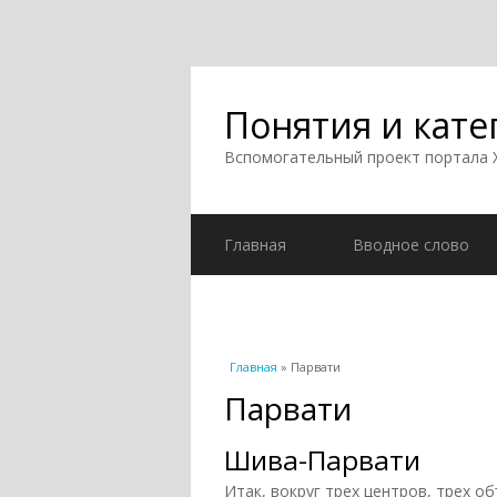
Понятия и кате
Вспомогательный проект портала
Главная
Вводное слово
Вы здесь
Главная
» Парвати
Парвати
Шива-Парвати
Итак, вокруг трех центров, трех о