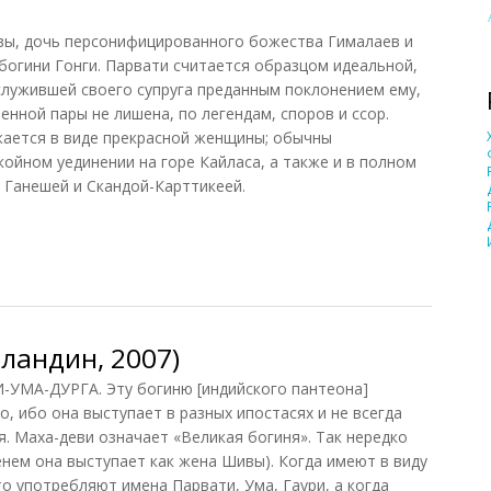
вы, дочь персонифицированного божества Гималаев и
 богини Гонги. Парвати считается образцом идеальной,
служившей своего супруга преданным поклонением ему,
нной пары не лишена, по легендам, споров и ссор.
ается в виде прекрасной женщины; обычны
ойном уединении на горе Кайласа, а также и в полном
 Ганешей и Скандой-Карттикеей.
ландин, 2007)
А-ДУРГА. Эту богиню [индийского пантеона]
, ибо она выступает в разных ипостасях и не всегда
я. Маха-деви означает «Великая богиня». Так нередко
нем она выступает как жена Шивы). Когда имеют в виду
о употребляют имена Парвати, Ума, Гаури, а когда