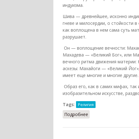
индуизма.
Шива — древнейшее, исконно инди
гневе и милосердии, о стойкости в
как воплощена в нем сама суть мате
разрушает.
Он — воплощение вечности: Махак
Махадева — «Великий Бог», или М
вечного ритма движения материи:
аскезы: Махайоги — «Великий Йог»
имеет еще многие и многие другие.
Образ его, как в самих мифах, так
изобразительном искусстве, раздво
Tags:
Религия
Подробнее
о Шива-Парвати