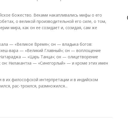
йское божество. Веками накапливались мифы о его
 обетах, о великой производительной его силе, о том,
рии мира, как он ее созидает и, созидая, сам же
ала — «Великое Время»; он — владыка богов:
ахеш-вара — «Великий Главный»; он — воплощение
 Натараджа — «Царь Танца»; он — олицетворение
; он: Нилакантха — «Синегорлый» — и кроме этих имен
 и в их философской интерпретации и в индийском
ился, рас-троился, размножился...