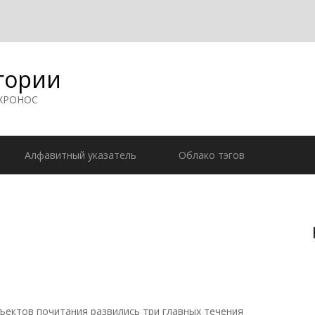
гории
 ХРОНОС
Алфавитный указатель
Облако тэгов
бъектов почитания развились три главных течения