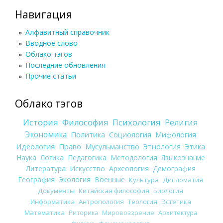
Навигация
Алфавитный справочник
Вводное слово
Облако тэгов
Последние обновления
Прочие статьи
Облако тэгов
История
Философия
Психология
Религия
Экономика
Политика
Социология
Мифология
Идеология
Право
Мусульманство
Этнология
Этика
Наука
Логика
Педагогика
Методология
Языкознание
Литература
Искусство
Археология
Демография
География
Экология
Военные
Культура
Дипломатия
Документы
Китайская философия
Биология
Информатика
Антропология
Теология
Эстетика
Математика
Риторика
Мировоззрение
Архитектура