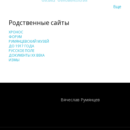
Физика
Феноменология
Еще
Родственные сайты
ХРОНОС
ФОРУМ
РУМЯНЦЕВСКИЙ МУЗЕЙ
ДО 1917 ГОДА
РУССКОЕ ПОЛЕ
ДОКУМЕНТЫ XX ВЕКА
ИЗМЫ
Понятия И Категории - Исторический Проект ХРОНОС
WEB-редактор
Вячеслав Румянцев