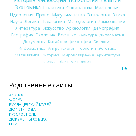
Экономика
Политика
Социология
Мифология
Идеология
Право
Мусульманство
Этнология
Этика
Наука
Логика
Педагогика
Методология
Языкознание
Литература
Искусство
Археология
Демография
География
Экология
Военные
Культура
Дипломатия
Документы
Китайская философия
Биология
Информатика
Антропология
Теология
Эстетика
Математика
Риторика
Мировоззрение
Архитектура
Физика
Феноменология
Еще
Родственные сайты
ХРОНОС
ФОРУМ
РУМЯНЦЕВСКИЙ МУЗЕЙ
ДО 1917 ГОДА
РУССКОЕ ПОЛЕ
ДОКУМЕНТЫ XX ВЕКА
ИЗМЫ