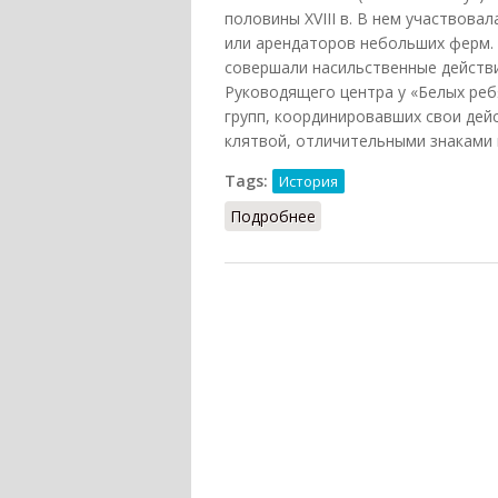
половины XVIII в. В нем участвова
или арендаторов небольших ферм. 
совершали насильственные действи
Руководящего центра у «Белых реб
групп, координировавших свои дей
клятвой, отличительными знаками 
Tags:
История
Подробнее
о Белые ребята