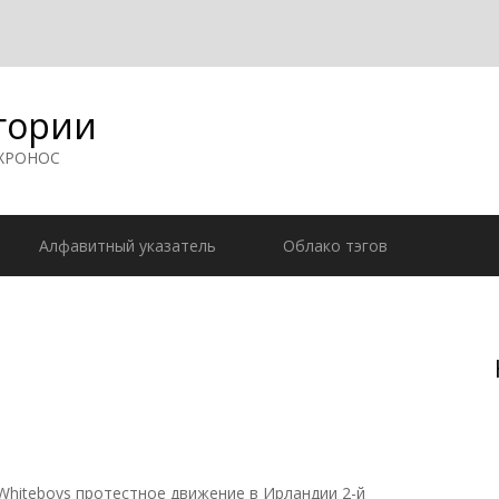
гории
 ХРОНОС
Алфавитный указатель
Облако тэгов
Whiteboys протестное движение в Ирландии 2-й