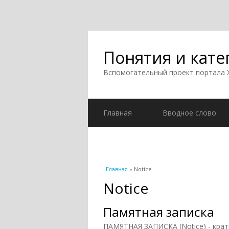
Понятия и кате
Вспомогательный проект портала
Главная
Вводное слово
Вы здесь
Главная
» Notice
Notice
Памятная записка
ПАМЯТНАЯ ЗАПИСКА (Notice) - кра