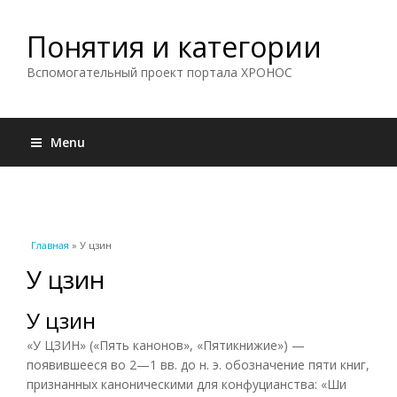
Понятия и категории
Вспомогательный проект портала ХРОНОС
Menu
Вы здесь
Главная
» У цзин
У цзин
У цзин
«У ЦЗИН» («Пять канонов», «Пятикнижие») —
появившееся во 2—1 вв. до н. э. обозначение пяти книг,
признанных каноническими для конфуцианства: «Ши