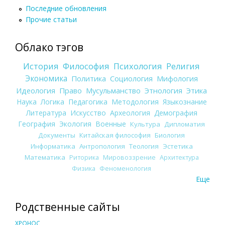
Последние обновления
Прочие статьи
Облако тэгов
История
Философия
Психология
Религия
Экономика
Политика
Социология
Мифология
Идеология
Право
Мусульманство
Этнология
Этика
Наука
Логика
Педагогика
Методология
Языкознание
Литература
Искусство
Археология
Демография
География
Экология
Военные
Культура
Дипломатия
Документы
Китайская философия
Биология
Информатика
Антропология
Теология
Эстетика
Математика
Риторика
Мировоззрение
Архитектура
Физика
Феноменология
Еще
Родственные сайты
ХРОНОС