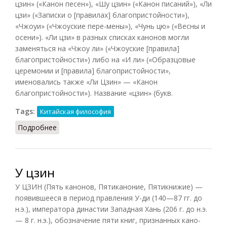
цзин» («Канон песен»), «Шу цзин» («Канон писаний»), «Ли
цзи» («Записки о [правилах] благопристойности»),
«Чжоуи» («Чжоуские пере-мены»), «Чунь цю» («Весны и
осени»). «Ли цзи» в разных списках канонов могли
заменяться на «Чжоу ли» («Чжоуские [правила]
благопристойности») либо на «И ли» («Образцовые
церемонии и [правила] благопристойности»,
именовались также «Ли Цзин» — «Канон
благопристойности»). Название «цзин» (букв.
Tags:
Китайская философия
Подробнее
о У цзин
У цзин
У ЦЗИН (Пять канонов, Пятиканоние, Пятикнижие) —
появившееся в период правления У-ди (140—87 гг. до
н.э.), императора династии Западная Хань (206 г. до н.э.
— 8 г. н.э.), обозначение пяти книг, признанных кано-