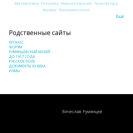
Математика
Риторика
Мировоззрение
Архитектура
Физика
Феноменология
Еще
Родственные сайты
ХРОНОС
ФОРУМ
РУМЯНЦЕВСКИЙ МУЗЕЙ
ДО 1917 ГОДА
РУССКОЕ ПОЛЕ
ДОКУМЕНТЫ XX ВЕКА
ИЗМЫ
Понятия И Категории - Исторический Проект ХРОНОС
WEB-редактор
Вячеслав Румянцев