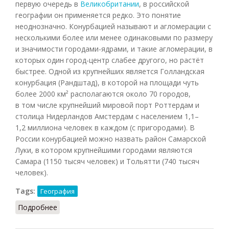
первую очередь в
Великобритании
, в российской
географии он применяется редко. Это понятие
неоднозначно. Конурбацией называют и агломерации с
несколькими более или менее одинаковыми по размеру
и значимости городами-ядрами, и такие агломерации, в
которых один город-центр слабее другого, но растёт
быстрее. Одной из крупнейших является Голландская
конурбация (Рандштад), в которой на площади чуть
более 2000 км² располагаются около 70 городов,
в том числе крупнейший мировой порт Роттердам и
столица Нидерландов Амстердам с населением 1,1–
1,2 миллиона человек в каждом (с пригородами). В
России конурбацией можно назвать район Самарской
Луки, в котором крупнейшими городами являются
Самара (1150 тысяч человек) и Тольятти (740 тысяч
человек).
Tags:
География
Подробнее
о Конурбация