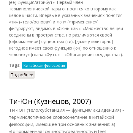
[ее] функция/атрибут». Первый член
терминологической пары относится ко второму как
целое к части. Впервые в указанных значениях понятия
«ти» («тело/основа») и «юн» («применение»)
фигурируют, видимо, в «Сюнь-цзы»: «Множество вещей
соединены в пространстве, но различаются своей
[оформленной] сущностью (ти), [даже утилитарно]
негодное имеет свою функцию (юн) по отношению к
человеку» (глава «Фу го» – «Обогащение государства»).
Tags:
Китайская философия
Подробнее
о Ти-Юн
Ти-Юн (Кузнецов, 2007)
ТИ-ЮН (тело/субстанция — функция/ акциденция) -
терминологическое словосочетание в китайской
философии, имеющее три основных значения: а)
«[оформленная] сущность/реальность и [ее]