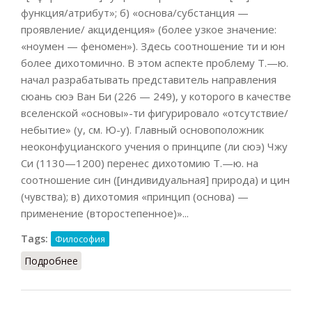
функция/атрибут»; б) «основа/субстанция —
проявление/ акциденция» (более узкое значение:
«ноумен — феномен»). Здесь соотношение ти и юн
более дихотомично. В этом аспекте проблему Т.—ю.
начал разрабатывать представитель направления
сюань сюэ Ван Би (226 — 249), у которого в качестве
вселенской «основы»-ти фигурировало «отсутствие/
небытие» (у, см. Ю-у). Главный основоположник
неоконфуцианского учения о принципе (ли сюэ) Чжу
Си (1130—1200) перенес дихотомию Т.—ю. на
соотношение син ([индивидуальная] природа) и цин
(чувства); в) дихотомия «принцип (основа) —
применение (второстепенное)»...
Tags:
Философия
Подробнее
о Ти-Юн (Кузнецов, 2007)