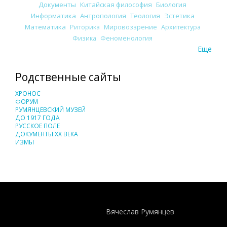
Документы
Китайская философия
Биология
Информатика
Антропология
Теология
Эстетика
Математика
Риторика
Мировоззрение
Архитектура
Физика
Феноменология
Еще
Родственные сайты
ХРОНОС
ФОРУМ
РУМЯНЦЕВСКИЙ МУЗЕЙ
ДО 1917 ГОДА
РУССКОЕ ПОЛЕ
ДОКУМЕНТЫ XX ВЕКА
ИЗМЫ
Понятия И Категории - Исторический Проект ХРОНОС
WEB-редактор
Вячеслав Румянцев