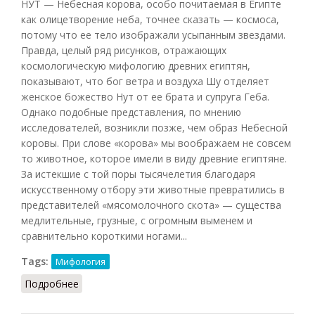
НУТ — Небесная корова, особо почитаемая в Египте
как олицетворение неба, точнее сказать — космоса,
потому что ее тело изображали усыпанным звездами.
Правда, целый ряд рисунков, отражающих
космологическую мифологию древних египтян,
показывают, что бог ветра и воздуха Шу отделяет
женское божество Нут от ее брата и супруга Геба.
Однако подобные представления, по мнению
исследователей, возникли позже, чем образ Небесной
коровы. При слове «корова» мы воображаем не совсем
то животное, которое имели в виду древние египтяне.
За истекшие с той поры тысячелетия благодаря
искусственному отбору эти животные превратились в
представителей «мясомолочного скота» — существа
медлительные, грузные, с огромным выменем и
сравнительно короткими ногами...
Tags:
Мифология
Подробнее
о Нут (Баландин, 2007)