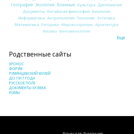
География
Экология
Военные
Культура
Дипломатия
Документы
Китайская философия
Биология
Информатика
Антропология
Теология
Эстетика
Математика
Риторика
Мировоззрение
Архитектура
Физика
Феноменология
Еще
Родственные сайты
ХРОНОС
ФОРУМ
РУМЯНЦЕВСКИЙ МУЗЕЙ
ДО 1917 ГОДА
РУССКОЕ ПОЛЕ
ДОКУМЕНТЫ XX ВЕКА
ИЗМЫ
Понятия И Категории - Исторический Проект ХРОНОС
WEB-редактор
Вячеслав Румянцев