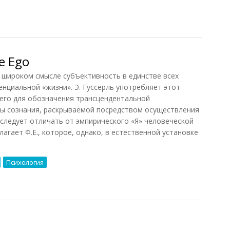
13)
е Ego
ироком смысле субъективность в единстве всех
енциальной «жизни». Э. Гуссерль употребляет этот
его для обозначения трансцендентальной
еры сознания, раскрываемой посредством осуществления
 следует отличать от эмпирического «Я» человеческой
лагает Ф.Е., которое, однако, в естественной установке
Психология
 Ego