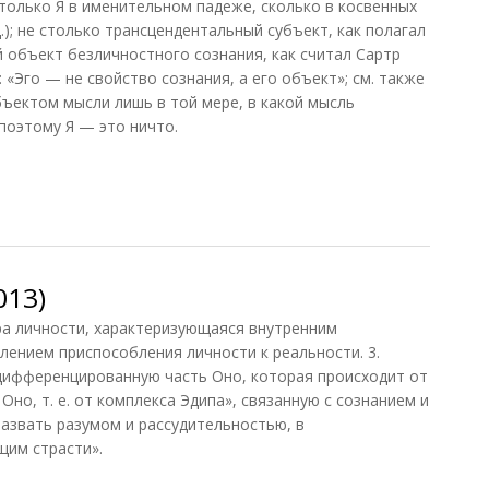
 столько Я в именительном падеже, сколько в косвенных
 д.); не столько трансцендентальный субъект, как полагал
й объект безличностного сознания, как считал Сартр
 «Эго — не свойство сознания, а его объект»; см. также
бъектом мысли лишь в той мере, в какой мысль
 поэтому Я — это ничто.
12)
013)
ера личности, характеризующаяся внутренним
лением приспособления личности к реальности. 3.
дифференцированную часть Оно, которая происходит от
но, т. е. от комплекса Эдипа», связанную с сознанием и
азвать разумом и рассудительностью, в
им страсти».