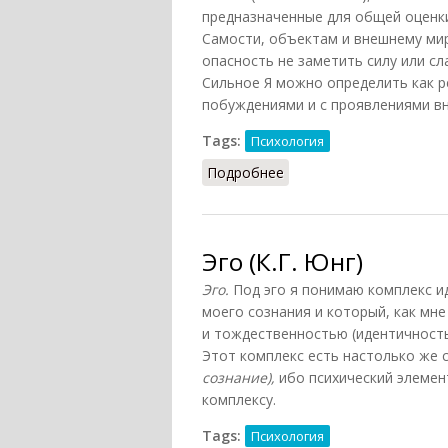
предназначенные для общей оценк
Самости, объектам и внешнему мир
опасность не заметить силу или с
Сильное Я можно определить как р
побуждениями и с проявлениями в
Tags:
Психология
Подробнее
о Ego (Барнесс, 2000)
Эго (К.Г. Юнг)
Эго.
Под эго я понимаю комплекс и
моего сознания и который, как мн
и тождественностью (идентичност
Этот комплекс есть настолько же с
сознание),
ибо психический элемент
комплексу.
Tags:
Психология