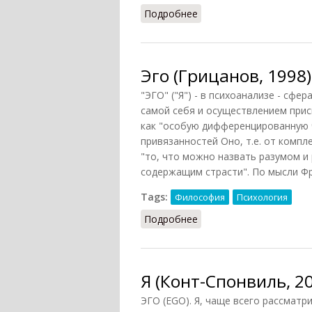
Подробнее
о Эго (К.Г. Юнг)
Эго (Грицанов, 1998)
"ЭГО" ("Я") - в психоанализе - сф
самой себя и осуществлением прис
как "особую дифференцированную 
привязанностей Оно, т.е. от комп
"то, что можно назвать разумом и
содержащим страсти". По мысли Фр
Tags:
Философия
Психология
Подробнее
о Эго (Грицанов, 1998)
Я (Конт-Спонвиль, 2
ЭГО (EGO). Я, чаще всего рассматри