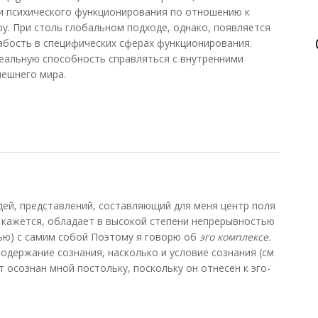
и психического функционирования по отношению к
у. При столь глобальном подходе, однако, появляется
лабость в специфических сферах функционирования.
еальную способность справляться с внутренними
нешнего мира.
дей, представлений, составляющий для меня центр поля
е кажется, обладает в высокой степени непрерывностью
ью) с самим собой Поэтому я говорю об
эго комплексе.
одержание сознания, насколько и условие сознания (см
 осознан мной постольку, поскольку он отнесен к эго-