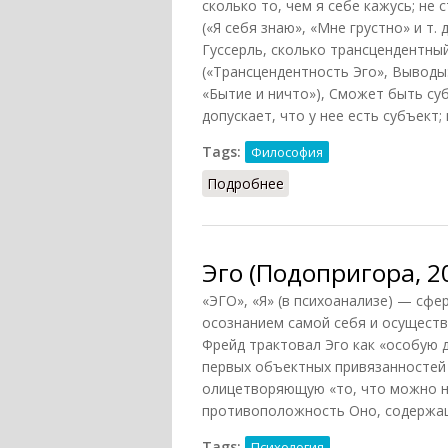
сколько то, чем я себе кажусь; не
(«Я себя знаю», «Мне грустно» и т.
Гуссерль, сколько трансцендентны
(«Трансцендентность Эго», Выводы:
«Бытие и ничто»), Сможет быть су
допускает, что у нее есть субъект;
Tags:
Философия
Подробнее
о Я (Конт-Спонвиль, 20
Эго (Подопригора, 2
«ЭГО», «Я» (в психоанализе) — сф
осознанием самой себя и осуществ
Фрейд трактовал Эго как «особую 
первых объектных привязанностей О
олицетворяющую «то, что можно н
противоположность Оно, содержащ
Tags:
Психология