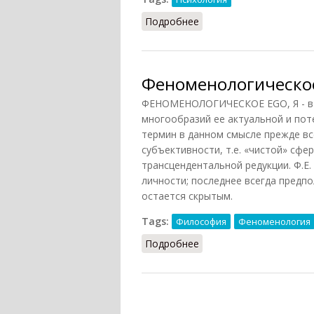
Подробнее
о Эго (Подопригора, 20
Феноменологическо
ФЕНОМЕНОЛОГИЧЕСКОЕ EGO, Я - в ш
многообразий ее актуальной и пот
термин в данном смысле прежде вс
субъективности, т.е. «чистой» сф
трансцендентальной редукции. Ф.Е.
личности; последнее всегда предпо
остается скрытым.
Tags:
Философия
Феноменология
Подробнее
о Феноменологическое