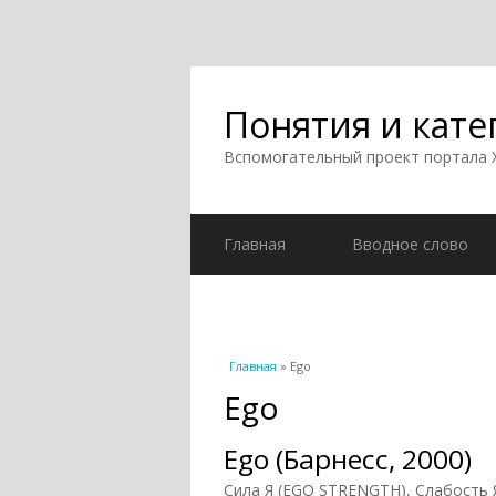
Понятия и кате
Вспомогательный проект портала
Главная
Вводное слово
Вы здесь
Главная
» Ego
Ego
Ego (Барнесс, 2000)
Сила Я (EGO STRENGTH), Слабость Я