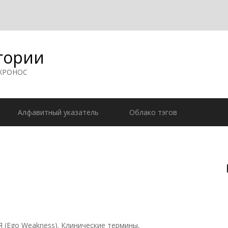
гории
 ХРОНОС
Алфавитный указатель
Облако тэгов
 (Ego Weakness). Клинические термины,