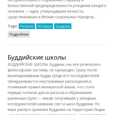
божественной предопределенности рождения каждого
человека — идеи, утверждавшие вечность
существовавших в Японии социальных порядков...
Tags:
Религия
История
Буддизм
Подробнее
о Буддизм и его секты [в Японии]
Буддийские школы
БУДДИЙСКИЕ ШКОЛЫ. Буддизм, как все религиозно-
философские системы, не однороден. Сразу после
махапаринирваны Будды среди его последователей
обнаруживаются неустранимые расхождения в
понимании правил монашеской жизни, что стало
первым толчком для их раскола и образования
различных групп — никай, получивших у западных
исследователей название сект и школ буддизма. По
мере распространения буддизма на территории Индии