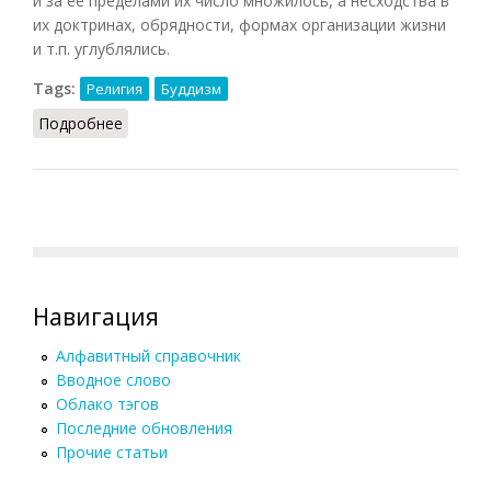
и за ее пределами их число множилось, а несходства в
их доктринах, обрядности, формах организации жизни
и т.п. углублялись.
Tags:
Религия
Буддизм
Подробнее
о Буддийские школы
Навигация
Алфавитный справочник
Вводное слово
Облако тэгов
Последние обновления
Прочие статьи