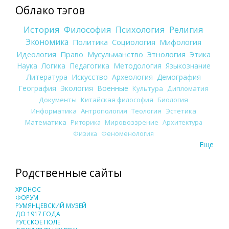
Облако тэгов
История
Философия
Психология
Религия
Экономика
Политика
Социология
Мифология
Идеология
Право
Мусульманство
Этнология
Этика
Наука
Логика
Педагогика
Методология
Языкознание
Литература
Искусство
Археология
Демография
География
Экология
Военные
Культура
Дипломатия
Документы
Китайская философия
Биология
Информатика
Антропология
Теология
Эстетика
Математика
Риторика
Мировоззрение
Архитектура
Физика
Феноменология
Еще
Родственные сайты
ХРОНОС
ФОРУМ
РУМЯНЦЕВСКИЙ МУЗЕЙ
ДО 1917 ГОДА
РУССКОЕ ПОЛЕ