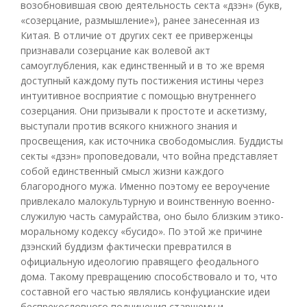
возобновившая свою деятельность секта «дзэн» (букв,
«созерцание, размышление»), ранее занесенная из
Китая. В отличие от других сект ее приверженцы
признавали созерцание как волевой акт
самоуглубления, как единственный и в то же время
доступный каждому путь постижения истины через
интуитивное восприятие с помощью внутреннего
созерцания. Они призывали к простоте и аскетизму,
выступали против всякого книжного знания и
просвещения, как источника свободомыслия. Буддисты
секты «дзэн» проповедовали, что война представляет
собой единственный смысл жизни каждого
благородного мужа. Именно поэтому ее вероучение
привлекало малокультурную и воинственную военно-
служилую часть самурайства, оно было близким этико-
моральному кодексу «бусидо». По этой же причине
дзэнский буддизм фактически превратился в
официальную идеологию правящего феодального
дома. Такому превращению способствовало и то, что
составной его частью являлись конфуцианские идеи
беспрекословного подчинения старшему и