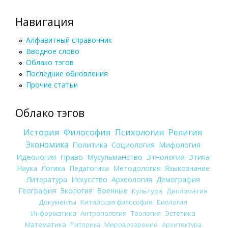
Навигация
Алфавитный справочник
Вводное слово
Облако тэгов
Последние обновления
Прочие статьи
Облако тэгов
История
Философия
Психология
Религия
Экономика
Политика
Социология
Мифология
Идеология
Право
Мусульманство
Этнология
Этика
Наука
Логика
Педагогика
Методология
Языкознание
Литература
Искусство
Археология
Демография
География
Экология
Военные
Культура
Дипломатия
Документы
Китайская философия
Биология
Информатика
Антропология
Теология
Эстетика
Математика
Риторика
Мировоззрение
Архитектура