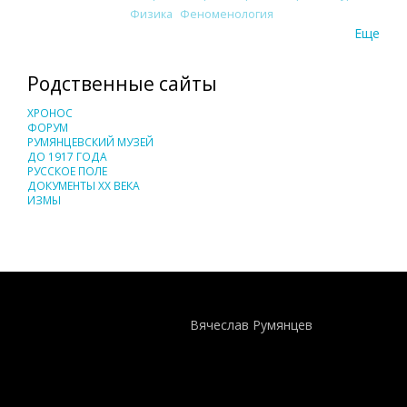
Физика
Феноменология
Еще
Родственные сайты
ХРОНОС
ФОРУМ
РУМЯНЦЕВСКИЙ МУЗЕЙ
ДО 1917 ГОДА
РУССКОЕ ПОЛЕ
ДОКУМЕНТЫ XX ВЕКА
ИЗМЫ
Понятия И Категории - Исторический Проект ХРОНОС
WEB-редактор
Вячеслав Румянцев