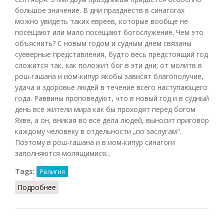
большое значение. В дни празднеств в синагогах
можно увидеть таких евреев, которые вообще не
посещают или мало посещают богослужение. Чем это
объяснить? С новым годом и судным днем связаны
суеверные представления, будто весь предстоящий год
сложится так, как положит бог в эти дни; от молитв в
рош-гашана и иом-кипур якобы зависят благополучие,
удача и здоровье людей в течение всего наступающего
года. Раввины проповедуют, что в новый год и в судный
день все жители мира как бы проходят перед богом
Яхве, а он, вникая во все дела людей, выносит приговор
каждому человеку в отдельности „по заслугам".
Поэтому в рош-гашана и в иом-кипур синагоги
заполняются молящимися...
Tags:
Религия
Подробнее
о Судный день (атеистическая т. з.)