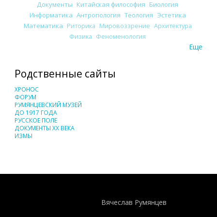
Документы
Китайская философия
Биология
Информатика
Антропология
Теология
Эстетика
Математика
Риторика
Мировоззрение
Архитектура
Физика
Феноменология
Еще
Родственные сайты
ХРОНОС
ФОРУМ
РУМЯНЦЕВСКИЙ МУЗЕЙ
ДО 1917 ГОДА
РУССКОЕ ПОЛЕ
ДОКУМЕНТЫ XX ВЕКА
ИЗМЫ
Понятия И Категории - Исторический Проект ХРОНОС
WEB-редактор
Вячеслав Румянцев