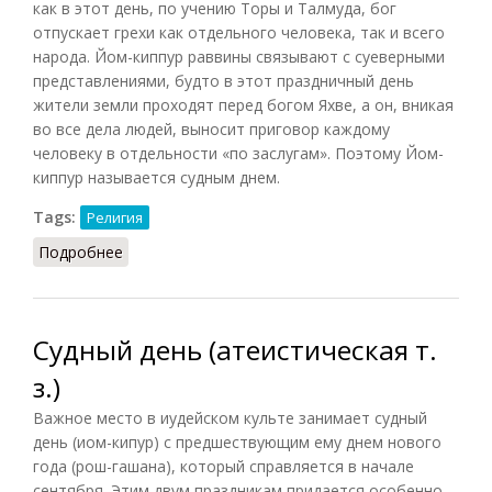
как в этот день, по учению Торы и Талмуда, бог
отпускает грехи как отдельного человека, так и всего
народа. Йом-киппур раввины связывают с суеверными
представлениями, будто в этот праздничный день
жители земли проходят перед богом Яхве, а он, вникая
во все дела людей, выносит приговор каждому
человеку в отдельности «по заслугам». Поэтому Йом-
киппур называется судным днем.
Tags:
Религия
Подробнее
о Йом-киппур
Судный день (атеистическая т.
з.)
Важное место в иудейском культе занимает судный
день (иом-кипур) с предшествующим ему днем нового
года (рош-гашана), который справляется в начале
сентября. Этим двум праздникам придается особенно