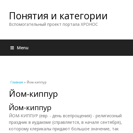
Понятия и категории
Вспомогательный проект портала ХРОНОС
Menu
Вы здесь
Главная
» Йом-киппур
Йом-киппур
Йом-киппур
ЙОМ-КИППУР (евр. - день всепрощения) - религиозный
праздник в иудаизме (справляется, в начале сентября),
которому клерикалы придают большое значение, так