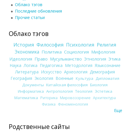
Облако тэгов
Последние обновления
Прочие статьи
Облако тэгов
История
Философия
Психология
Религия
Экономика
Политика
Социология
Мифология
Идеология
Право
Мусульманство
Этнология
Этика
Наука
Логика
Педагогика
Методология
Языкознание
Литература
Искусство
Археология
Демография
География
Экология
Военные
Культура
Дипломатия
Документы
Китайская философия
Биология
Информатика
Антропология
Теология
Эстетика
Математика
Риторика
Мировоззрение
Архитектура
Физика
Феноменология
Еще
Родственные сайты