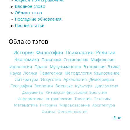
Вводное слово
Облако тэгов
Последние обновления
Прочие статьи
Облако тэгов
История
Философия
Психология
Религия
Экономика
Политика
Социология
Мифология
Идеология
Право
Мусульманство
Этнология
Этика
Наука
Логика
Педагогика
Методология
Языкознание
Литература
Искусство
Археология
Демография
География
Экология
Военные
Культура
Дипломатия
Документы
Китайская философия
Биология
Информатика
Антропология
Теология
Эстетика
Математика
Риторика
Мировоззрение
Архитектура
Физика
Феноменология
Еще