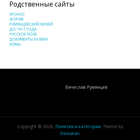
Родственные сайты
ХРОНОС
ФОРУМ
РУМЯНЦЕВСКИЙ МУЗЕЙ
ДО 1917 ГОДА
РУССКОЕ ПОЛЕ
ДОКУМЕНТЫ XX ВЕКА
ИЗМЫ
Понятия И Категории - Исторический Проект ХРОНОС
WEB-редактор
Вячеслав Румянцев
Copyright © 2026,
Понятия и категории
. Theme by
Devsaran
.