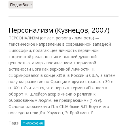
Подробнее
о Русский персонализм (Н.П. Ильин)
Персонализм (Кузнецов, 2007)
ПЕРСОНАЛИЗМ (от лат. persona - личность) —
теистическое направление в современной западной
философии, полагающее личность первичной
творческой реальностью и высшей духовной
ценностью, а мир - проявлением творческой
активности Бога как верховной личности. П.
сформировался в конце XIX в. в России и США, а затем
получил развитие во Франции и других странах в 30-е
гг. XX в. Считается, что первым термин «П.» ввел в
оборот Ф. Шлейермахер в «Речи о религии к
образованным людям, ее презирающим» (1799).
Основоположниками П. в США были Б.П. Боун и его
последователи Дж. Хауисон, Э. Брайтмен, Р.
Tags:
Философия