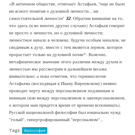
«В античном обществе, отмечает Астафьев, "еще не было
ни ясного понятия о духовной личности... ни
самостоятельной личности"
. Обратим внимание на то,
32
что здесь (и во многих других случаях) Астафьев говорит
не просто о личности, но о духовной личности;
личностное начало в человеке, будучи особым началом, не
сводимым к духу, вместе с тем является зерном, которое
прорастает только на духовной почве*. Конечно,
метафизическое значение этого различия между духом и
личностью мы рассмотрим в дальнейшем весьма
внимательно; а пока отметим, что терминология
Астафьева (восходящая к Ивану Киреевскому) неявно
проводит черту между персонализмом подлинным и
мнимым (или между персонализмом и лжеперсонализмом,
о котором нам придется время от времени вспоминать).
Русской национальной философии был изначально чужд
"голый", гипертрофированный "персонализм"...
Tags:
Философия