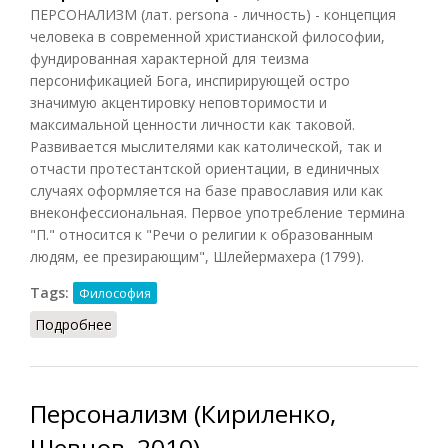
ПЕРСОНАЛИЗМ (лат. persona - личность) - концепция
человека в современной христианской философии,
фундированная характерной для теизма
персонификацией Бога, инспирирующей остро
значимую акцентировку неповторимости и
максимальной ценности личности как таковой.
Развивается мыслителями как католической, так и
отчасти протестантской ориентации, в единичных
случаях оформляется на базе православия или как
внеконфессиональная. Первое употребление термина
"П." относится к "Речи о религии к образованным
людям, ее презирающим", Шлейермахера (1799).
Tags:
Философия
Подробнее
о Персонализм (Грицанов, 1998)
Персонализм (Кириленко,
Шевцов, 2010)