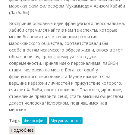
марокканским философом Мухаммедом Азизом Хабиби
(Лахбаби).
Восприняв основные идеи французского персонализма,
Хабиби стремился найти в нем те аспекты, которые
могли бы вписаться в тенденции развития
марокканского общества, соответствовали бы
особенностям исламского образа жизни, внося в этот
образ новизну, трансформируя его в духе
современности. Приняв идею персонализма, Хабиби
ставит человека на место Бога, который у
французского персоналиста Мунье находится на
вершине иерархии личностей и присутствие которого,
считает Хабиби, просто излишне. Трансцендирование,
стремление превзойти себя, стать высшим существом
делает человека Человеком, поднявшимся над
мирским...
Tags:
Философия
Мусульманство
Подробнее
о Персонализм в исламе (Смирнов, 2013)