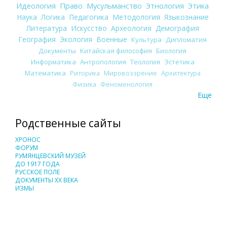
Идеология
Право
Мусульманство
Этнология
Этика
Наука
Логика
Педагогика
Методология
Языкознание
Литература
Искусство
Археология
Демография
География
Экология
Военные
Культура
Дипломатия
Документы
Китайская философия
Биология
Информатика
Антропология
Теология
Эстетика
Математика
Риторика
Мировоззрение
Архитектура
Физика
Феноменология
Еще
Родственные сайты
ХРОНОС
ФОРУМ
РУМЯНЦЕВСКИЙ МУЗЕЙ
ДО 1917 ГОДА
РУССКОЕ ПОЛЕ
ДОКУМЕНТЫ XX ВЕКА
ИЗМЫ