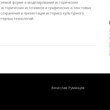
аемой форме и моделирования исторических
 исторических источников в графических и текстовых
сохранения и презентации историко-культурного
терных технологий.
ческая
Понятия И Категории - Исторический Проект ХРОНОС
WEB-редактор
Вячеслав Румянцев