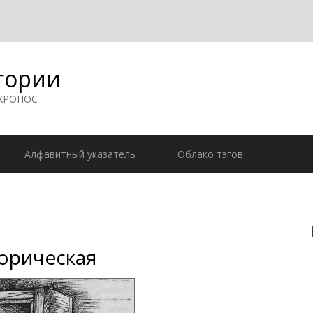
гории
 ХРОНОС
Алфавитный указатель
Облако тэгов
орическая