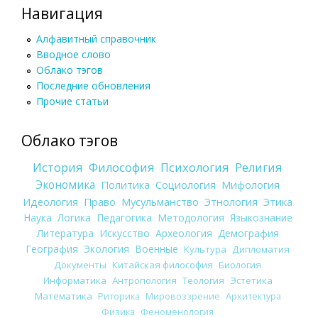
Навигация
Алфавитный справочник
Вводное слово
Облако тэгов
Последние обновления
Прочие статьи
Облако тэгов
История
Философия
Психология
Религия
Экономика
Политика
Социология
Мифология
Идеология
Право
Мусульманство
Этнология
Этика
Наука
Логика
Педагогика
Методология
Языкознание
Литература
Искусство
Археология
Демография
География
Экология
Военные
Культура
Дипломатия
Документы
Китайская философия
Биология
Информатика
Антропология
Теология
Эстетика
Математика
Риторика
Мировоззрение
Архитектура
Физика
Феноменология