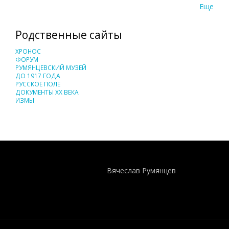
Еще
Родственные сайты
ХРОНОС
ФОРУМ
РУМЯНЦЕВСКИЙ МУЗЕЙ
ДО 1917 ГОДА
РУССКОЕ ПОЛЕ
ДОКУМЕНТЫ XX ВЕКА
ИЗМЫ
Понятия И Категории - Исторический Проект ХРОНОС
WEB-редактор
Вячеслав Румянцев