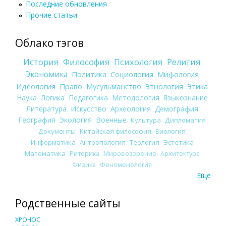
Последние обновления
Прочие статьи
Облако тэгов
История
Философия
Психология
Религия
Экономика
Политика
Социология
Мифология
Идеология
Право
Мусульманство
Этнология
Этика
Наука
Логика
Педагогика
Методология
Языкознание
Литература
Искусство
Археология
Демография
География
Экология
Военные
Культура
Дипломатия
Документы
Китайская философия
Биология
Информатика
Антропология
Теология
Эстетика
Математика
Риторика
Мировоззрение
Архитектура
Физика
Феноменология
Еще
Родственные сайты
ХРОНОС