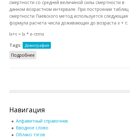
смертности со средней величиной силы смертности в
данном возрастном интервале. При построении таблиц
смертности Паевского метод используется следующая
формула расчета числа доживающих до возраста х + τ:
lx+τ = lx * e-ττmx
Tags:
Демография
Подробнее
о Паевского метод
Навигация
Алфавитный справочник
Вводное слово
Облако тэгов