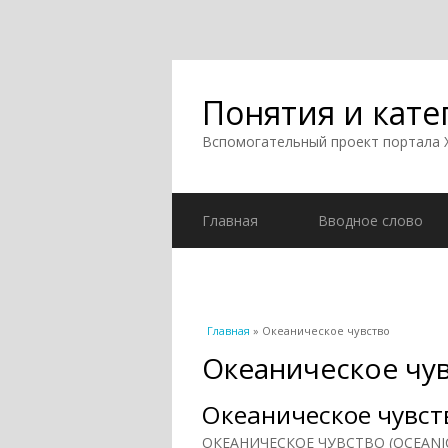
Понятия и кате
Вспомогательный проект портала
Главная
Вводное слово
Вы здесь
Главная
» Океаническое чувство
Океаническое чу
Океаническое чувст
ОКЕАНИЧЕСКОЕ ЧУВСТВО (OCEANIC 