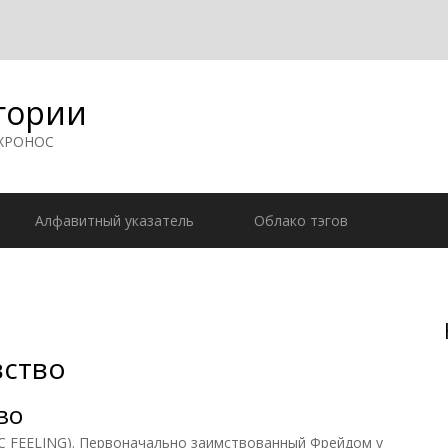
гории
 ХРОНОС
Алфавитный указатель
Облако тэгов
вство
во
FEELING). Первоначально заимствованный Фрейдом у