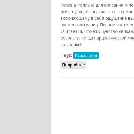
Ромена Роллана для описания гипо
действующей энергии, этот термин
включающему в себя ощущение вых
временных границ. Первое часто о
Считается, что это чувство связа
возраста, когда нарциссический м
со своим Я.
Tags:
Психология
Подробнее
о Океаническое чувств