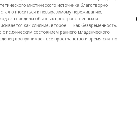
тетического мистического источника благотворно
 стал относиться к невыразимому переживанию,
ода за пределы обычных пространственных и
писывается как слияние, второе — как безвременность.
но с психическим состоянием раннего младенческого
ладенец воспринимает все пространство и время слитно
о