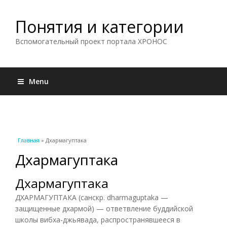
Понятия и категории
Вспомогательный проект портала ХРОНОС
Menu
Вы здесь
Главная
» Дхармагуптака
Дхармагуптака
Дхармагуптака
ДХАРМАГУПТАКА (санскр. dharmaguptaka —
защищенные дхармой) — ответвление буддийской
школы вибха-джьявада, распространявшееся в