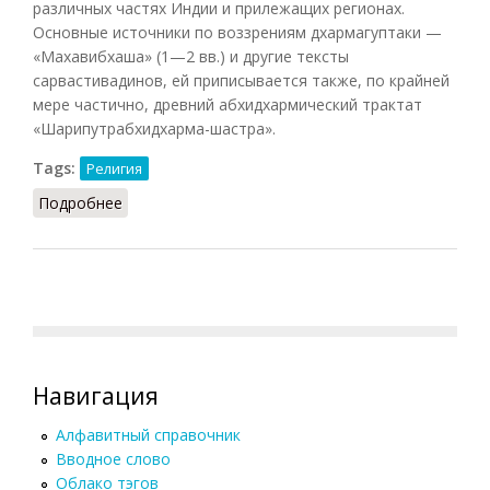
различных частях Индии и прилежащих регионах.
Основные источники по воззрениям дхармагуптаки —
«Махавибхаша» (1—2 вв.) и другие тексты
сарвастивадинов, ей приписывается также, по крайней
мере частично, древний абхидхармический трактат
«Шарипутрабхидхарма-шастра».
Tags:
Религия
Подробнее
о Дхармагуптака
Навигация
Алфавитный справочник
Вводное слово
Облако тэгов