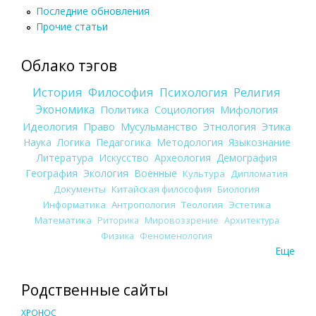
Последние обновления
Прочие статьи
Облако тэгов
История
Философия
Психология
Религия
Экономика
Политика
Социология
Мифология
Идеология
Право
Мусульманство
Этнология
Этика
Наука
Логика
Педагогика
Методология
Языкознание
Литература
Искусство
Археология
Демография
География
Экология
Военные
Культура
Дипломатия
Документы
Китайская философия
Биология
Информатика
Антропология
Теология
Эстетика
Математика
Риторика
Мировоззрение
Архитектура
Физика
Феноменология
Еще
Родственные сайты
ХРОНОС