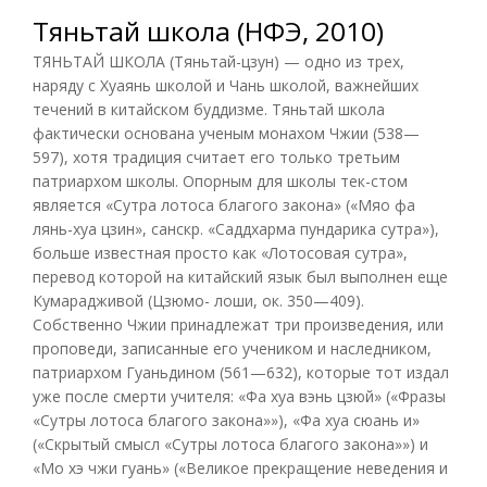
Тяньтай школа (НФЭ, 2010)
ТЯНЬТАЙ ШКОЛА (Тяньтай-цзун) — одно из трех,
наряду с Хуаянь школой и Чань школой, важнейших
течений в китайском буддизме. Тяньтай школа
фактически основана ученым монахом Чжии (538—
597), хотя традиция считает его только третьим
патриархом школы. Опорным для школы тек-стом
является «Сутра лотоса благого закона» («Мяо фа
лянь-хуа цзин», санскр. «Саддхарма пундарика сутра»),
больше известная просто как «Лотосовая сутра»,
перевод которой на китайский язык был выполнен еще
Кумарадживой (Цзюмо- лоши, ок. 350—409).
Собственно Чжии принадлежат три произведения, или
проповеди, записанные его учеником и наследником,
патриархом Гуаньдином (561—632), которые тот издал
уже после смерти учителя: «Фа хуа вэнь цзюй» («Фразы
«Сутры лотоса благого закона»»), «Фа хуа сюань и»
(«Скрытый смысл «Сутры лотоса благого закона»») и
«Мо хэ чжи гуань» («Великое прекращение неведения и