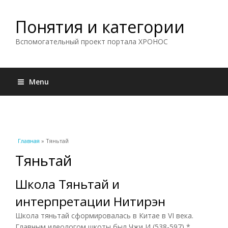
Понятия и категории
Вспомогательный проект портала ХРОНОС
Menu
Вы здесь
Главная
» Тяньтай
Тяньтай
Школа Тяньтай и
интерпретации Нитирэн
Школа тяньтай сформировалась в Китае в VI века.
Главным идеологом шкоты был Чжи И (538-597) *