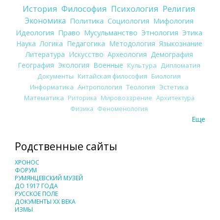
История
Философия
Психология
Религия
Экономика
Политика
Социология
Мифология
Идеология
Право
Мусульманство
Этнология
Этика
Наука
Логика
Педагогика
Методология
Языкознание
Литература
Искусство
Археология
Демография
География
Экология
Военные
Культура
Дипломатия
Документы
Китайская философия
Биология
Информатика
Антропология
Теология
Эстетика
Математика
Риторика
Мировоззрение
Архитектура
Физика
Феноменология
Еще
Родственные сайты
ХРОНОС
ФОРУМ
РУМЯНЦЕВСКИЙ МУЗЕЙ
ДО 1917 ГОДА
РУССКОЕ ПОЛЕ
ДОКУМЕНТЫ XX ВЕКА
ИЗМЫ