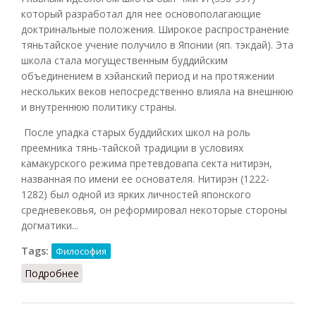
который разработал для нее основополагающие
доктринальные положения. Широкое распространение
тяньтайское учение получило в Японии (яп. тэкдай). Эта
школа стала могущественным буддийским
объединением в хэйанский период и на протяжении
нескольких веков непосредственно влияла на внешнюю
и внутреннюю политику страны.
После упадка старых буддийских школ на роль
преемника тянь-тайской традиции в условиях
камакурского режима претевдовапа секта нитирэн,
названная по имени ее основателя. Нитирэн (1222-
1282) был одной из ярких личностей японского
средневековья, он реформировал некоторые стороны
догматики...
Tags:
Философия
Подробнее
о Школа Тяньтай и интерпретации Нитирэн