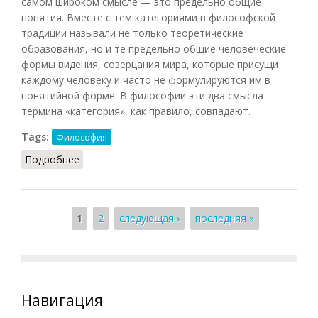
самом широком смысле — это предельно общие
понятия. Вместе с тем категориями в философской
традиции называли не только теоретические
образования, но и те предельно общие человеческие
формы видения, созерцания мира, которые присущи
каждому человеку и часто не формулируются им в
понятийной форме. В философии эти два смысла
термина «категория», как правило, совпадают.
Tags:
Философия
Подробнее
о Категории диалектики (Кириленко, Шевцов,
2010)
Страницы
1
2
следующая ›
последняя »
Навигация