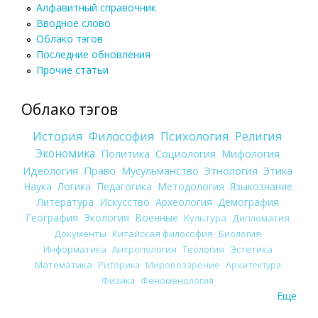
Алфавитный справочник
Вводное слово
Облако тэгов
Последние обновления
Прочие статьи
Облако тэгов
История
Философия
Психология
Религия
Экономика
Политика
Социология
Мифология
Идеология
Право
Мусульманство
Этнология
Этика
Наука
Логика
Педагогика
Методология
Языкознание
Литература
Искусство
Археология
Демография
География
Экология
Военные
Культура
Дипломатия
Документы
Китайская философия
Биология
Информатика
Антропология
Теология
Эстетика
Математика
Риторика
Мировоззрение
Архитектура
Физика
Феноменология
Еще