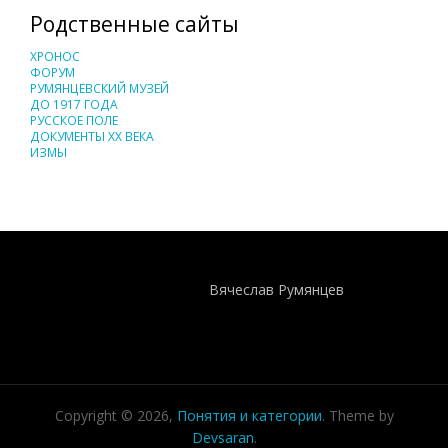
Родственные сайты
ХРОНОС
ФОРУМ
РУМЯНЦЕВСКИЙ МУЗЕЙ
ДО 1917 ГОДА
РУССКОЕ ПОЛЕ
ДОКУМЕНТЫ XX ВЕКА
ИЗМЫ
Понятия И Категории - Исторический Проект ХРОНОС
WEB-редактор
Вячеслав Румянцев
Copyright © 2026,
Понятия и категории
. Theme by
Devsaran
.