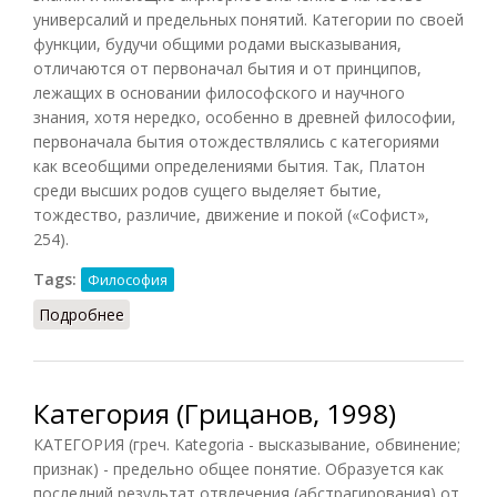
универсалий и предельных понятий. Категории по своей
функции, будучи общими родами высказывания,
отличаются от первоначал бытия и от принципов,
лежащих в основании философского и научного
знания, хотя нередко, особенно в древней философии,
первоначала бытия отождествлялись с категориями
как всеобщими определениями бытия. Так, Платон
среди высших родов сущего выделяет бытие,
тождество, различие, движение и покой («Софист»,
254).
Tags:
Философия
Подробнее
о Категории (НФЭ, 2010)
Категория (Грицанов, 1998)
КАТЕГОРИЯ (греч. Kategoria - высказывание, обвинение;
признак) - предельно общее понятие. Образуется как
последний результат отвлечения (абстрагирования) от