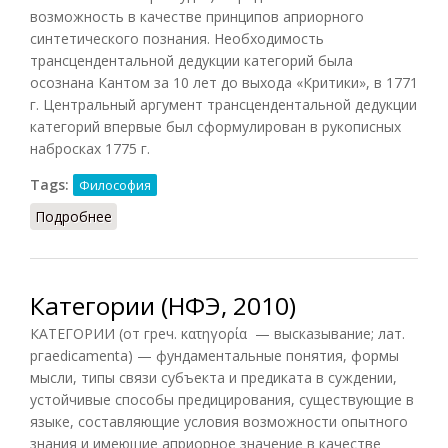
возможность в качестве принципов априорного
синтетического познания. Необходимость
трансцендентальной дедукции категорий была
осознана Кантом за 10 лет до выхода «Критики», в 1771
г. Центральный аргумент трансцендентальной дедукции
категорий впервые был сформулирован в рукописных
набросках 1775 г.
Tags:
Философия
Подробнее
о Трансцендентальная дедукция категорий
Категории (НФЭ, 2010)
КАТЕГОРИИ (от греч. κατηγορία — высказывание; лат.
ргаеdicamenta) — фундаментальные понятия, формы
мысли, типы связи субъекта и предиката в суждении,
устойчивые способы предицирования, существующие в
языке, составляющие условия возможности опытного
знания и имеющие априорное значение в качестве