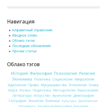
Навигация
Алфавитный справочник
Вводное слово
Облако тэгов
Последние обновления
Прочие статьи
Облако тэгов
История
Философия
Психология
Религия
Экономика
Политика
Социология
Мифология
Идеология
Право
Мусульманство
Этнология
Этика
Наука
Логика
Педагогика
Методология
Языкознание
Литература
Искусство
Археология
Демография
География
Экология
Военные
Культура
Дипломатия
Документы
Китайская философия
Биология