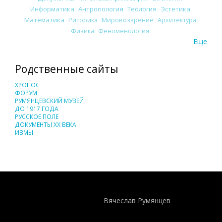
Информатика
Антропология
Теология
Эстетика
Математика
Риторика
Мировоззрение
Архитектура
Физика
Феноменология
Еще
Родственные сайты
ХРОНОС
ФОРУМ
РУМЯНЦЕВСКИЙ МУЗЕЙ
ДО 1917 ГОДА
РУССКОЕ ПОЛЕ
ДОКУМЕНТЫ XX ВЕКА
ИЗМЫ
Понятия И Категории - Исторический Проект ХРОНОС
WEB-редактор
Вячеслав Румянцев