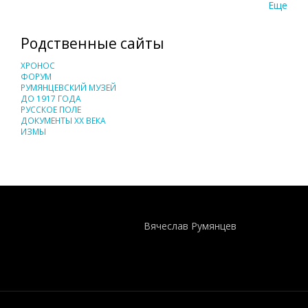
Еще
Родственные сайты
ХРОНОС
ФОРУМ
РУМЯНЦЕВСКИЙ МУЗЕЙ
ДО 1917 ГОДА
РУССКОЕ ПОЛЕ
ДОКУМЕНТЫ XX ВЕКА
ИЗМЫ
Понятия И Категории - Исторический Проект ХРОНОС
WEB-редактор
Вячеслав Румянцев