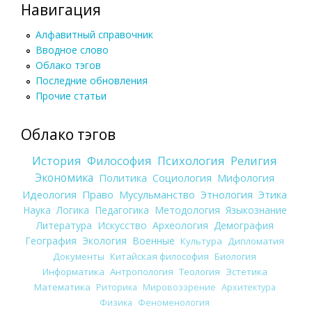
Навигация
Алфавитный справочник
Вводное слово
Облако тэгов
Последние обновления
Прочие статьи
Облако тэгов
История
Философия
Психология
Религия
Экономика
Политика
Социология
Мифология
Идеология
Право
Мусульманство
Этнология
Этика
Наука
Логика
Педагогика
Методология
Языкознание
Литература
Искусство
Археология
Демография
География
Экология
Военные
Культура
Дипломатия
Документы
Китайская философия
Биология
Информатика
Антропология
Теология
Эстетика
Математика
Риторика
Мировоззрение
Архитектура
Физика
Феноменология