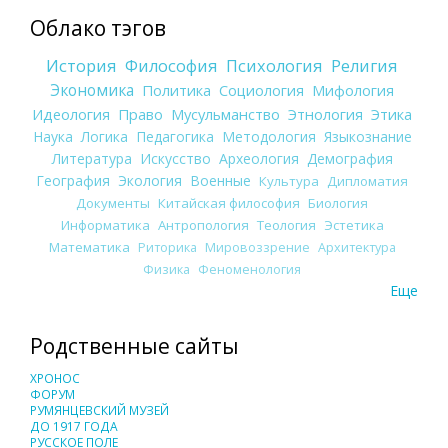
Облако тэгов
История
Философия
Психология
Религия
Экономика
Политика
Социология
Мифология
Идеология
Право
Мусульманство
Этнология
Этика
Наука
Логика
Педагогика
Методология
Языкознание
Литература
Искусство
Археология
Демография
География
Экология
Военные
Культура
Дипломатия
Документы
Китайская философия
Биология
Информатика
Антропология
Теология
Эстетика
Математика
Риторика
Мировоззрение
Архитектура
Физика
Феноменология
Еще
Родственные сайты
ХРОНОС
ФОРУМ
РУМЯНЦЕВСКИЙ МУЗЕЙ
ДО 1917 ГОДА
РУССКОЕ ПОЛЕ