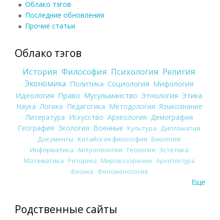
Облако тэгов
Последние обновления
Прочие статьи
Облако тэгов
История
Философия
Психология
Религия
Экономика
Политика
Социология
Мифология
Идеология
Право
Мусульманство
Этнология
Этика
Наука
Логика
Педагогика
Методология
Языкознание
Литература
Искусство
Археология
Демография
География
Экология
Военные
Культура
Дипломатия
Документы
Китайская философия
Биология
Информатика
Антропология
Теология
Эстетика
Математика
Риторика
Мировоззрение
Архитектура
Физика
Феноменология
Еще
Родственные сайты