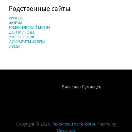
Родственные сайты
ХРОНОС
ФОРУМ
РУМЯНЦЕВСКИЙ МУЗЕЙ
ДО 1917 ГОДА
РУССКОЕ ПОЛЕ
ДОКУМЕНТЫ XX ВЕКА
ИЗМЫ
Понятия И Категории - Исторический Проект ХРОНОС
WEB-редактор
Вячеслав Румянцев
Copyright © 2026,
Понятия и категории
. Theme by
Devsaran
.