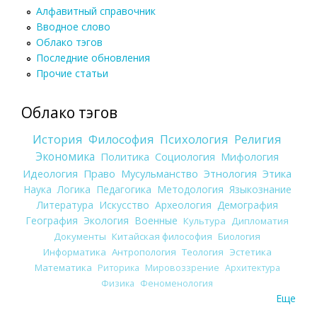
Алфавитный справочник
Вводное слово
Облако тэгов
Последние обновления
Прочие статьи
Облако тэгов
История
Философия
Психология
Религия
Экономика
Политика
Социология
Мифология
Идеология
Право
Мусульманство
Этнология
Этика
Наука
Логика
Педагогика
Методология
Языкознание
Литература
Искусство
Археология
Демография
География
Экология
Военные
Культура
Дипломатия
Документы
Китайская философия
Биология
Информатика
Антропология
Теология
Эстетика
Математика
Риторика
Мировоззрение
Архитектура
Физика
Феноменология
Еще