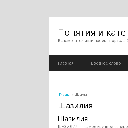
Понятия и кате
Вспомогательный проект портала
Главная
Вводное слово
Вы здесь
Главная
» Шазилия
Шазилия
Шазилия
ШАЗИЛИЯ — самое крупное североа