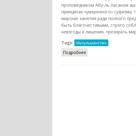
проповедником Абу-ль-Хасаном аш-
принципах «умеренного» суфизма. 
мирские занятия ради полного пре
быть благочестивыми, строго собл
невзгоды и лишения, презирать мир
Tags:
Мусульманство
Подробнее
о Шазилия