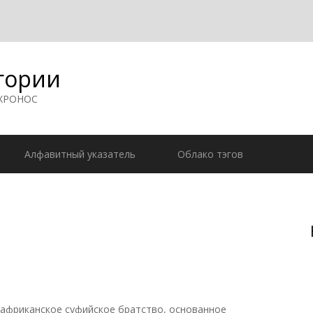
гории
 ХРОНОС
Алфавитный указатель
Облако тэгов
фриканское суфийское братство, основанное