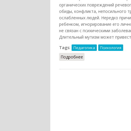
органических повреждений речевог
обиды, конфликта, непосильного тр
ослабленных людей. Нередко причи
ребенком, игнорирование его личн
не связан с психическими заболев
Длительный мутизм может привести
Tags:
Педагогика
Психология
Подробнее
о Мутизм