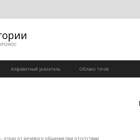
гории
 ХРОНОС
Алфавитный указатель
Облако тэгов
— отказ от речевого общения при отсутствии