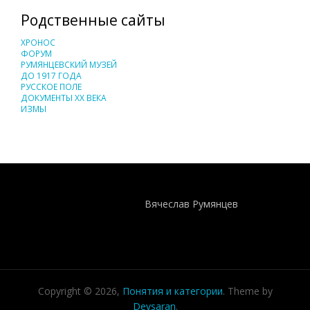
Родственные сайты
ХРОНОС
ФОРУМ
РУМЯНЦЕВСКИЙ МУЗЕЙ
ДО 1917 ГОДА
РУССКОЕ ПОЛЕ
ДОКУМЕНТЫ XX ВЕКА
ИЗМЫ
Понятия И Категории - Исторический Проект ХРОНОС
WEB-редактор
Вячеслав Румянцев
Copyright © 2026,
Понятия и категории
. Theme by
Devsaran
.