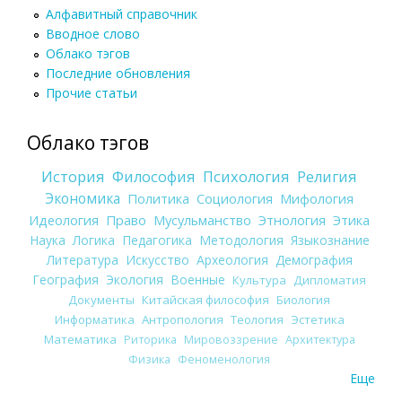
Алфавитный справочник
Вводное слово
Облако тэгов
Последние обновления
Прочие статьи
Облако тэгов
История
Философия
Психология
Религия
Экономика
Политика
Социология
Мифология
Идеология
Право
Мусульманство
Этнология
Этика
Наука
Логика
Педагогика
Методология
Языкознание
Литература
Искусство
Археология
Демография
География
Экология
Военные
Культура
Дипломатия
Документы
Китайская философия
Биология
Информатика
Антропология
Теология
Эстетика
Математика
Риторика
Мировоззрение
Архитектура
Физика
Феноменология
Еще