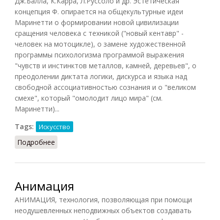
Дж.Балла, К.Карра, Л.Руссоло и др. Эстетическая
концепция Ф. опирается на общекультурные идеи
Маринетти о формировании новой цивилизации
сращения человека с техникой ("новый кентавр" -
человек на мотоцикле), о замене художественной
программы психологизма программой выражения
"чувств и инстинктов металлов, камней, деревьев", о
преодолении диктата логики, дискурса и языка над
свободной ассоциативностью сознания и о "великом
смехе", который "омолодит лицо мира" (см.
Маринетти)...
Tags:
Искусство
Подробнее
о Футуризм (Грицанов, 1998)
Анимация
АНИМАЦИЯ, технология, позволяющая при помощи
неодушевленных неподвижных объектов создавать