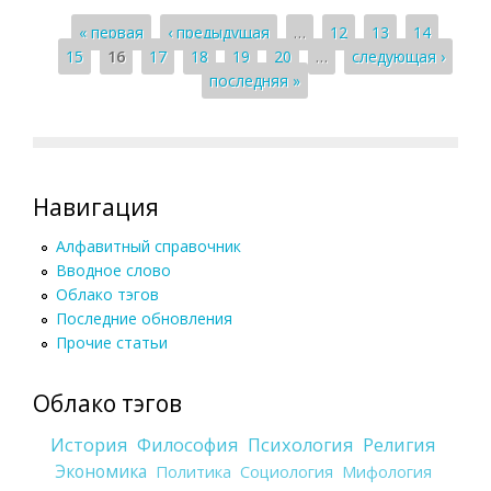
Страницы
« первая
‹ предыдущая
…
12
13
14
15
16
17
18
19
20
…
следующая ›
последняя »
Навигация
Алфавитный справочник
Вводное слово
Облако тэгов
Последние обновления
Прочие статьи
Облако тэгов
История
Философия
Психология
Религия
Экономика
Политика
Социология
Мифология