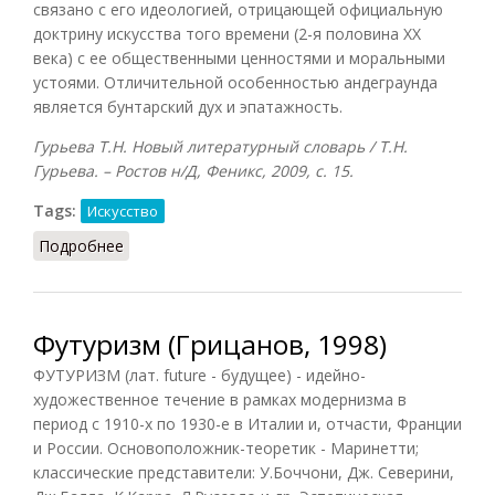
связано с его идеологией, отрицающей официальную
доктрину искусства того времени (2-я половина XX
века) с ее общественными ценностями и моральными
устоями. Отличительной особенностью андеграунда
является бунтарский дух и эпатажность.
Гурьева Т.Н. Новый литературный словарь / Т.Н.
Гурьева. – Ростов н/Д, Феникс, 2009, с. 15.
Tags:
Искусство
Подробнее
о Андеграунд
Футуризм (Грицанов, 1998)
ФУТУРИЗМ (лат. future - будущее) - идейно-
художественное течение в рамках модернизма в
период с 1910-х по 1930-е в Италии и, отчасти, Франции
и России. Основоположник-теоретик - Маринетти;
классические представители: У.Боччони, Дж. Северини,