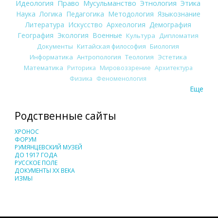
Идеология
Право
Мусульманство
Этнология
Этика
Наука
Логика
Педагогика
Методология
Языкознание
Литература
Искусство
Археология
Демография
География
Экология
Военные
Культура
Дипломатия
Документы
Китайская философия
Биология
Информатика
Антропология
Теология
Эстетика
Математика
Риторика
Мировоззрение
Архитектура
Физика
Феноменология
Еще
Родственные сайты
ХРОНОС
ФОРУМ
РУМЯНЦЕВСКИЙ МУЗЕЙ
ДО 1917 ГОДА
РУССКОЕ ПОЛЕ
ДОКУМЕНТЫ XX ВЕКА
ИЗМЫ