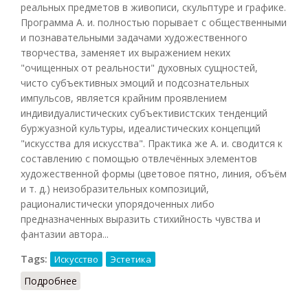
реальных предметов в живописи, скульптуре и графике.
Программа А. и. полностью порывает с общественными
и познавательными задачами художественного
творчества, заменяет их выражением неких
"очищенных от реальности" духовных сущностей,
чисто субъективных эмоций и подсознательных
импульсов, является крайним проявлением
индивидуалистических субъективистских тенденций
буржуазной культуры, идеалистических концепций
"искусства для искусства". Практика же А. и. сводится к
составлению с помощью отвлечённых элементов
художественной формы (цветовое пятно, линия, объём
и т. д.) неизобразительных композиций,
рационалистически упорядоченных либо
предназначенных выразить стихийность чувства и
фантазии автора...
Tags:
Искусство
Эстетика
Подробнее
о Абстрактное искусство (БСЭ, 1969)