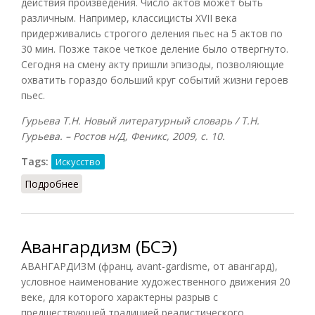
действия произведения. Число актов может быть
различным. Например, классицисты XVII века
придерживались строгого деления пьес на 5 актов по
30 мин. Позже такое четкое деление было отвергнуто.
Сегодня на смену акту пришли эпизоды, позволяющие
охватить гораздо больший круг событий жизни героев
пьес.
Гурьева Т.Н. Новый литературный словарь / Т.Н.
Гурьева. – Ростов н/Д, Феникс, 2009, с. 10.
Tags:
Искусство
Подробнее
о Акт (Гурьева, 2009)
Авангардизм (БСЭ)
АВАНГАРДИЗМ (франц. avant-gardisme, от авангард),
условное наименование художественного движения 20
веке, для которого характерны разрыв с
предшествующей традицией реалистического