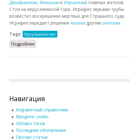
Джабраилом
,
Микалом
и
Израилом
) главных ангелов.
Стоя на иерусалимской горе, Исрафил звуками трубы
возвестит воскрешение мертвых для Страшного суда.
Исрафил передает решения
Аллаха
другим
ангелам
.
Tags:
Мусульманство
Подробнее
о Исрафил
Навигация
Алфавитный справочник
Вводное слово
Облако тэгов
Последние обновления
Прочие статьи