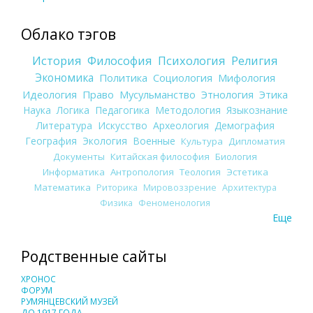
Облако тэгов
История
Философия
Психология
Религия
Экономика
Политика
Социология
Мифология
Идеология
Право
Мусульманство
Этнология
Этика
Наука
Логика
Педагогика
Методология
Языкознание
Литература
Искусство
Археология
Демография
География
Экология
Военные
Культура
Дипломатия
Документы
Китайская философия
Биология
Информатика
Антропология
Теология
Эстетика
Математика
Риторика
Мировоззрение
Архитектура
Физика
Феноменология
Еще
Родственные сайты
ХРОНОС
ФОРУМ
РУМЯНЦЕВСКИЙ МУЗЕЙ
ДО 1917 ГОДА