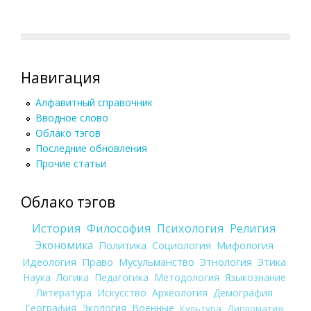
Навигация
Алфавитный справочник
Вводное слово
Облако тэгов
Последние обновления
Прочие статьи
Облако тэгов
История
Философия
Психология
Религия
Экономика
Политика
Социология
Мифология
Идеология
Право
Мусульманство
Этнология
Этика
Наука
Логика
Педагогика
Методология
Языкознание
Литература
Искусство
Археология
Демография
География
Экология
Военные
Культура
Дипломатия