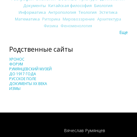
Документы
Китайская философия
Биология
Информатика
Антропология
Теология
Эстетика
Математика
Риторика
Мировоззрение
Архитектура
Физика
Феноменология
Еще
Родственные сайты
ХРОНОС
ФОРУМ
РУМЯНЦЕВСКИЙ МУЗЕЙ
ДО 1917 ГОДА
РУССКОЕ ПОЛЕ
ДОКУМЕНТЫ XX ВЕКА
ИЗМЫ
Понятия И Категории - Исторический Проект ХРОНОС
WEB-редактор
Вячеслав Румянцев