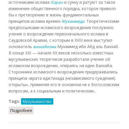
источниками ислама
Коран
и сунну и ратуют за такое
изменение общественного порядка, которое привело
бы к претворению в жизнь фундаментальных
принципов ислама времен
Мухаммеда
. Теоретическими
предпосылками исламского возрождения послужило
учение о возрождении первоначального ислама в
Саудовской Аравии, с которым в XVIII веке выступил
основатель
ваххабизма
Мухаммед ибн Абд аль Ваххаб.
В конце XIX — начале XX веков несколько известных
мусульманских теоретиков разработали учение об
исламском возрождении, опираясь на идеи Ваххаба.
Сторонники исламского возрождения придерживались
принципа «врата иджтихада (независимого суждения)
открыты», применяя его в основном не к богословским
вопросам, а к социальным и политическим...
Tags:
Мусульманство
Подробнее
о Исламское возрождение