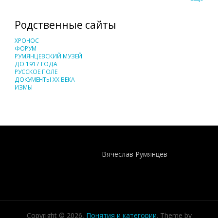
Родственные сайты
ХРОНОС
ФОРУМ
РУМЯНЦЕВСКИЙ МУЗЕЙ
ДО 1917 ГОДА
РУССКОЕ ПОЛЕ
ДОКУМЕНТЫ XX ВЕКА
ИЗМЫ
Понятия И Категории - Исторический Проект ХРОНОС
WEB-редактор
Вячеслав Румянцев
Copyright © 2026,
Понятия и категории
. Theme by