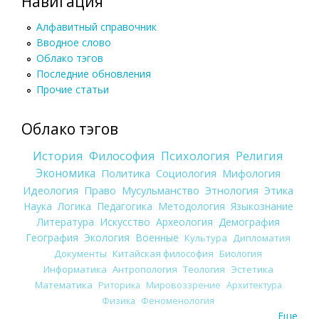
Навигация
Алфавитный справочник
Вводное слово
Облако тэгов
Последние обновления
Прочие статьи
Облако тэгов
История
Философия
Психология
Религия
Экономика
Политика
Социология
Мифология
Идеология
Право
Мусульманство
Этнология
Этика
Наука
Логика
Педагогика
Методология
Языкознание
Литература
Искусство
Археология
Демография
География
Экология
Военные
Культура
Дипломатия
Документы
Китайская философия
Биология
Информатика
Антропология
Теология
Эстетика
Математика
Риторика
Мировоззрение
Архитектура
Физика
Феноменология
Еще