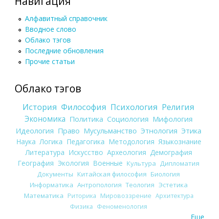
Навигация
Алфавитный справочник
Вводное слово
Облако тэгов
Последние обновления
Прочие статьи
Облако тэгов
История
Философия
Психология
Религия
Экономика
Политика
Социология
Мифология
Идеология
Право
Мусульманство
Этнология
Этика
Наука
Логика
Педагогика
Методология
Языкознание
Литература
Искусство
Археология
Демография
География
Экология
Военные
Культура
Дипломатия
Документы
Китайская философия
Биология
Информатика
Антропология
Теология
Эстетика
Математика
Риторика
Мировоззрение
Архитектура
Физика
Феноменология
Еще