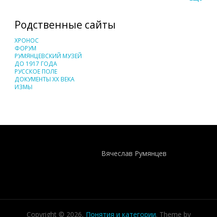
Родственные сайты
ХРОНОС
ФОРУМ
РУМЯНЦЕВСКИЙ МУЗЕЙ
ДО 1917 ГОДА
РУССКОЕ ПОЛЕ
ДОКУМЕНТЫ XX ВЕКА
ИЗМЫ
Понятия И Категории - Исторический Проект ХРОНОС
WEB-редактор
Вячеслав Румянцев
Copyright © 2026,
Понятия и категории
. Theme by