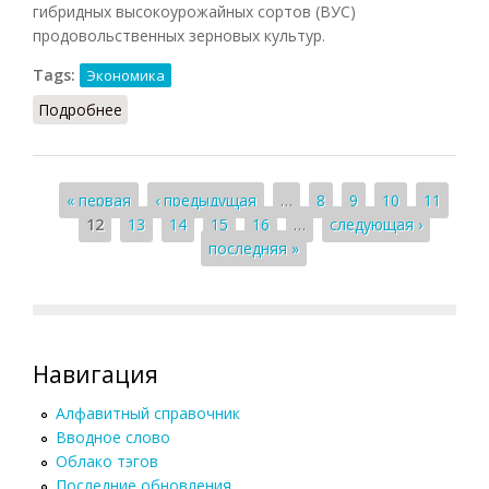
гибридных высокоурожайных сортов (ВУС)
продовольственных зерновых культур.
Tags:
Экономика
Подробнее
о Зеленая революция (ДЭС, 1985)
Страницы
« первая
‹ предыдущая
…
8
9
10
11
12
13
14
15
16
…
следующая ›
последняя »
Навигация
Алфавитный справочник
Вводное слово
Облако тэгов
Последние обновления